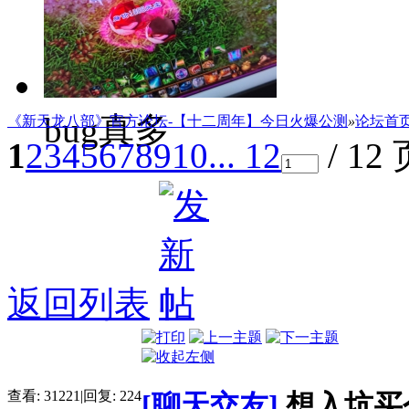
是怎么了
bug真多
《新天龙八部》官方论坛-【十二周年】今日火爆公测
»
论坛首
1
2
3
4
5
6
7
8
9
10
... 12
/ 12
返回列表
查看:
31221
|
回复:
224
[聊天交友]
想入坑买