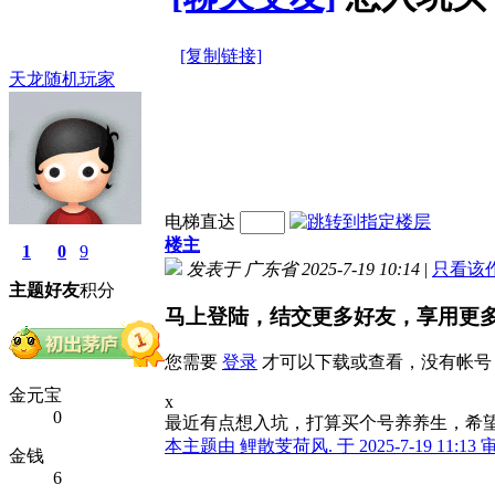
[复制链接]
天龙随机玩家
电梯直达
楼主
1
0
9
发表于 广东省 2025-7-19 10:14
|
只看该
主题
好友
积分
马上登陆，结交更多好友，享用更
您需要
登录
才可以下载或查看，没有帐号
金元宝
x
0
最近有点想入坑，打算买个号养养生，希
本主题由 鲤散芰荷风. 于 2025-7-19 11:13
金钱
6