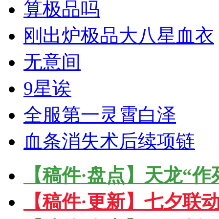
算极品吗
刚出炉极品大八星血衣
无意间
9星诶
全服第一灵霄白泽
血条消失术后续项链
【稿件·盘点】天龙“作
【稿件·更新】七夕联