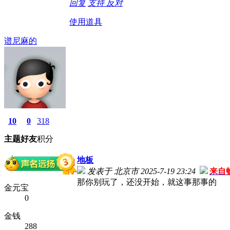
回复
支持
反对
使用道具
谱尼麻的
10
0
318
主题
好友
积分
地板
发表于 北京市 2025-7-19 23:24
来自
那你别玩了，还没开始，就这事那事的
金元宝
0
金钱
288