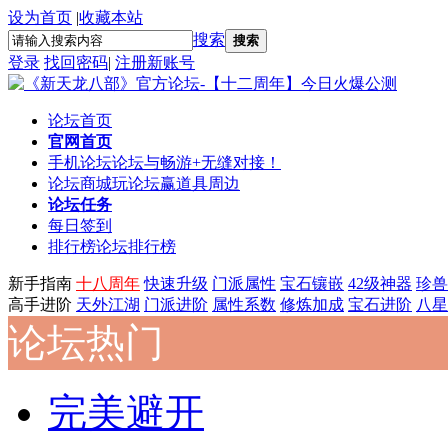
设为首页
|
收藏本站
搜索
搜索
登录
找回密码
|
注册新账号
论坛首页
官网首页
手机论坛
论坛与畅游+无缝对接！
论坛商城
玩论坛赢道具周边
论坛任务
每日签到
排行榜
论坛排行榜
新手指南
十八周年
快速升级
门派属性
宝石镶嵌
42级神器
珍兽
高手进阶
天外江湖
门派进阶
属性系数
修炼加成
宝石进阶
八星
论坛热门
完美避开