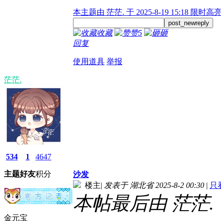
本主题由 茫茫. 于 2025-8-19 15:18 限时高
post_newreply
收藏
赞
5
砸
回复
使用道具
举报
茫茫.
534
1
4647
主题
好友
积分
沙发
楼主
|
发表于 湖北省 2025-8-2 00:30
|
只
本帖最后由 茫茫. 于 2
金元宝