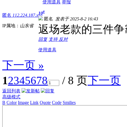
使用道具
举报
#
10
匿名
112.224.187.x
匿名
发表于 2025-8-2 16:43
IP属地：
山东省
返场老款的三件争
回复
支持
反对
使用道具
下一页 »
1
2
3
4
5
6
7
8
/ 8 页
下一页
返回列表
高级模式
B
Color
Image
Link
Quote
Code
Smilies