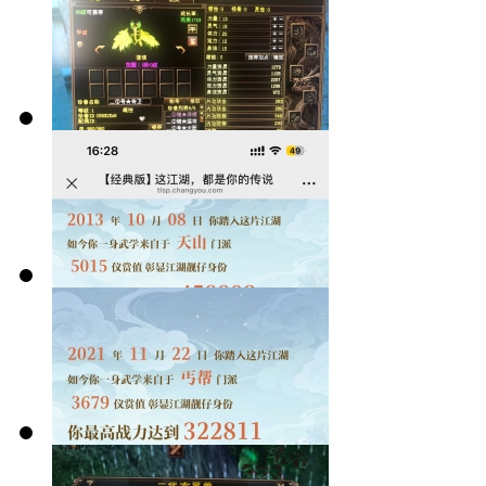
我遇到的两种
可爱机制
卡级的巅峰！
69内，从未服
过人
生活玩家怎么
做到杀这么多
人
天龙故交，仗