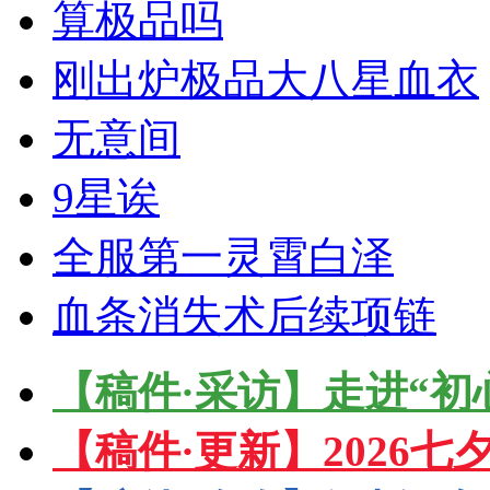
算极品吗
刚出炉极品大八星血衣
无意间
9星诶
全服第一灵霄白泽
血条消失术后续项链
【稿件·采访】走进“初
【稿件·更新】2026