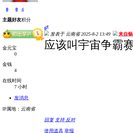
0
0
4
主题
好友
积分
#
6
发表于 云南省 2025-8-2 13:49
来自畅
应该叫宇宙争霸
金元宝
0
金钱
4
在线时间
7 小时
发消息
IP属地：
云南省
回复
支持
反对
使用道具
举报