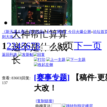
剑江湖
大神帮忙算算
《新天龙八部》官方论坛-【十二周年】今日火爆公测
»
论坛首
则大改！ ...
1
2
3
4
5
6
7
8
/ 8 页
下一页
这个是什么成
返回列表
长
[赛事专题]
【稿件·
查看:
83603
|
回复:
137
大改！
[复制链接]
电梯直达