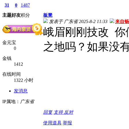
31
0
1487
主题
好友
积分
板凳
发表于 广东省 2025-8-2 11:33
来自畅
峨眉刚刚技改 你
金元宝
之地吗？如果没
0
金钱
1412
在线时间
1322 小时
发消息
IP属地：
广东省
回复
支持
反对
使用道具
举报