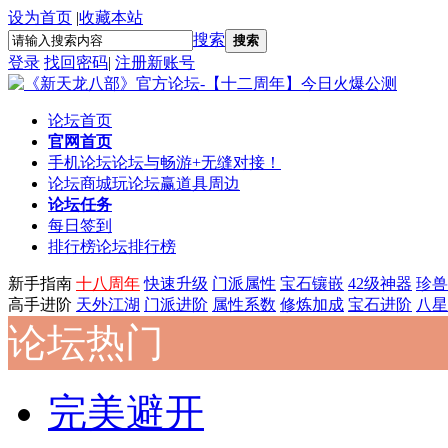
设为首页
|
收藏本站
搜索
搜索
登录
找回密码
|
注册新账号
论坛首页
官网首页
手机论坛
论坛与畅游+无缝对接！
论坛商城
玩论坛赢道具周边
论坛任务
每日签到
排行榜
论坛排行榜
新手指南
十八周年
快速升级
门派属性
宝石镶嵌
42级神器
珍兽
高手进阶
天外江湖
门派进阶
属性系数
修炼加成
宝石进阶
八星
论坛热门
完美避开