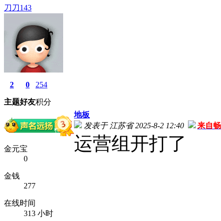
刀刀143
2
0
254
主题
好友
积分
地板
发表于 江苏省 2025-8-2 12:40
来自畅
运营组开打了
金元宝
0
金钱
277
在线时间
313 小时