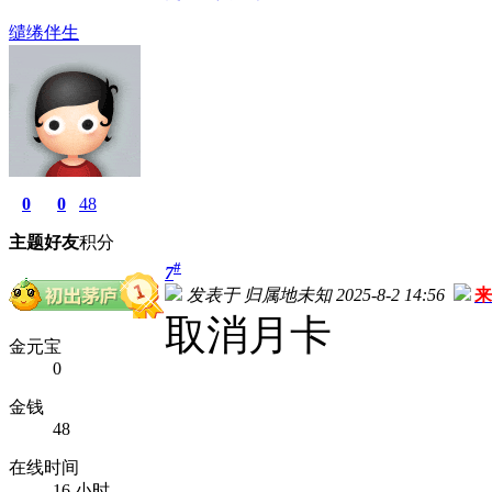
缱绻伴生
0
0
48
主题
好友
积分
#
7
发表于 归属地未知 2025-8-2 14:56
来
取消月卡
金元宝
0
金钱
48
在线时间
16 小时