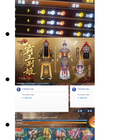
打架就要无限
飞！
九州商会再不
盘出砸手里了
【稿件·更新】
2026七夕情人
节霸王别姬主
出现这种情况