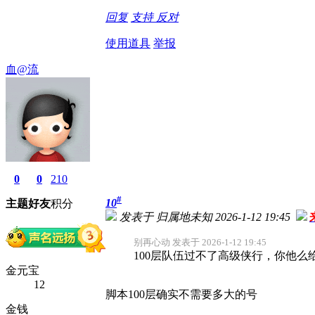
回复
支持
反对
使用道具
举报
血@流
0
0
210
#
10
主题
好友
积分
发表于 归属地未知 2026-1-12 19:45
别再心动 发表于 2026-1-12 19:45
100层队伍过不了高级侠行，你他么
金元宝
12
脚本100层确实不需要多大的号
金钱