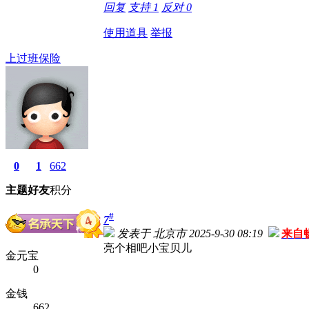
回复
支持
1
反对
0
使用道具
举报
上过班保险
0
1
662
主题
好友
积分
#
7
发表于 北京市 2025-9-30 08:19
来自
亮个相吧小宝贝儿
金元宝
0
金钱
662