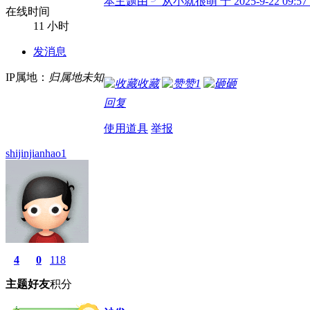
本主题由 ╯从小就很萌 于 2025-9-22 09:
在线时间
11 小时
发消息
IP属地：
归属地未知
收藏
赞
1
砸
回复
使用道具
举报
shijinjianhao1
4
0
118
主题
好友
积分