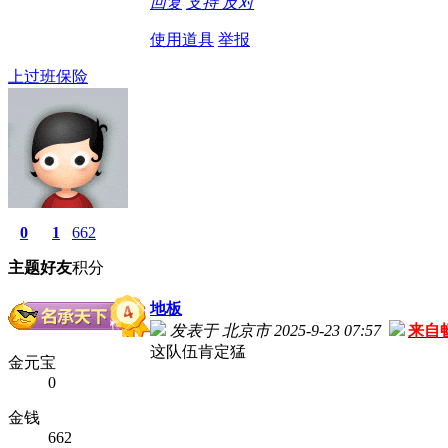
回复
支持
反对
使用道具
举报
上过班保险
0
1
662
主题
好友
积分
地板
发表于 北京市 2025-9-23 07:57
来自
这队伍肯定猛
金元宝
0
金钱
662