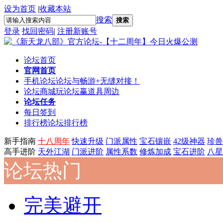
设为首页
|
收藏本站
搜索
搜索
登录
找回密码
|
注册新账号
论坛首页
官网首页
手机论坛
论坛与畅游+无缝对接！
论坛商城
玩论坛赢道具周边
论坛任务
每日签到
排行榜
论坛排行榜
新手指南
十八周年
快速升级
门派属性
宝石镶嵌
42级神器
珍兽
高手进阶
天外江湖
门派进阶
属性系数
修炼加成
宝石进阶
八星
论坛热门
完美避开