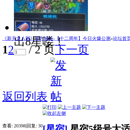
题
怎么办呀！
出8星喽！
《新天龙八部》官方论坛-【十二周年】今日火爆公测
»
论坛首
1
2
/ 2 页
下一页
返回列表
查看:
20398
|
回复:
30
[星宿]
星宿5级号太