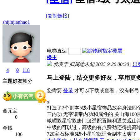
[复制链接]
shijinjianhao1
电梯直达
楼主
发表于 归属地未知 2025-9-20 00:30
|
只
4
0
118
马上登陆，结交更多好友，享用更
主题
好友
积分
您需要
登录
才可以下载或查看，没有帐号
x
打造了2个副本5级小星宿饰品放弃身法
金元宝
三内功 无字谱带内功和属性的 关山海100
0
峨嵋双星宿双唐门逍遥配置顺利通关观山海
中级的可以过，高级的有点费劲还得提高
金钱
720宝石标准5级小星宿就适合副本太爽了
106