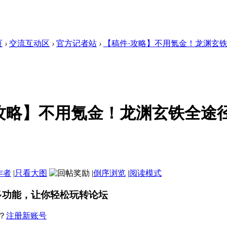
页
›
交流互动区
›
官方记者站
›
【稿件·攻略】不用氪金！龙渊玄铁全
攻略】不用氪金！龙渊玄铁全途
作者
|
只看大图
|
倒序浏览
|
阅读模式
多功能，让你轻松玩转论坛
？
注册新账号