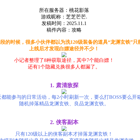
所在服务器：桃花影落
游戏昵称：芝芝芒芒.
发稿时间：2025.11.1
稿件内容：攻略
段的时候，很多小伙伴都以为洗120级装备的道具“龙渊玄铁”只
上线后才发现白嫖途径并不少！
小记者整理了8种获取途径，其中7个能白嫖！
还有1个隐藏兑换很多人都漏了。
1. 肃清敌探
天都能参与的日常活动，每2小时刷新一次，要么打BOSS要么开
随机掉落精品龙渊玄铁、良品龙渊玄铁。
2. 侠客副本
只有120级以上的侠客副本才掉落龙渊玄铁！