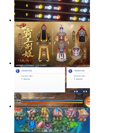
九州商会再不盘出砸手里了
【稿件·更新】2026七夕情人节霸王
别姬主题
出现这种情况怎么办呀！