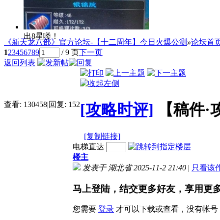
出8星喽！
《新天龙八部》官方论坛-【十二周年】今日火爆公测
»
论坛首
1
2
3
4
5
6
7
8
9
/ 9 页
下一页
返回列表
查看:
130458
|
回复:
152
[攻略时评]
【稿件·
[复制链接]
电梯直达
楼主
发表于 湖北省 2025-11-2 21:40
|
只看该
马上登陆，结交更多好友，享用更
您需要
登录
才可以下载或查看，没有帐号