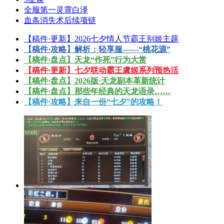
全服第一灵霄白泽
血条消失术后续项链
【稿件·更新】2026七夕情人节霸王别姬主题
【稿件·攻略】解析：轻享服——“桃花源”
【稿件·盘点】天龙“作死”行为大赏
【稿件·更新】七夕联动霸王虞姬系列预热活
【稿件·盘点】2026版·天龙副本革新统计
【稿件·盘点】那些年经典的天龙语录……
【稿件·攻略】来自一份“七夕”的攻略！
打架就要无限飞！