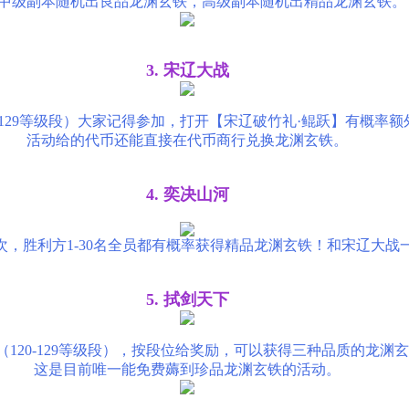
中级副本随机出良品龙渊玄铁，高级副本随机出精品龙渊玄铁。
3. 宋辽大战
-129等级段）大家记得参加，打开【宋辽破竹礼·鲲跃】有概率
活动给的代币还能直接在代币商行兑换龙渊玄铁。
4. 奕决山河
周一次，胜利方1-30名全员都有概率获得精品龙渊玄铁！和宋辽大
5. 拭剑天下
（120-129等级段），按段位给奖励，可以获得三种品质的龙渊
这是目前唯一能免费薅到珍品龙渊玄铁的活动。