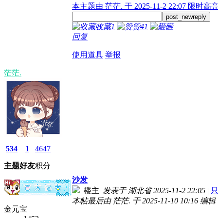
本主题由 茫茫. 于 2025-11-2 22:07 限时高
post_newreply
收藏
1
赞
41
砸
回复
使用道具
举报
茫茫.
534
1
4647
主题
好友
积分
沙发
楼主
|
发表于 湖北省 2025-11-2 22:05
|
本帖最后由 茫茫. 于 2025-11-10 10:16 编辑
金元宝