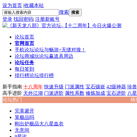
设为首页
|
收藏本站
搜索
搜索
登录
找回密码
|
注册新账号
论坛首页
官网首页
手机论坛
论坛与畅游+无缝对接！
论坛商城
玩论坛赢道具周边
论坛任务
每日签到
排行榜
论坛排行榜
新手指南
十八周年
快速升级
门派属性
宝石镶嵌
42级神器
珍兽
高手进阶
天外江湖
门派进阶
属性系数
修炼加成
宝石进阶
八星
论坛热门
稿
完美避开
算极品吗
刚出炉极品大八星血衣
无意间
9星诶