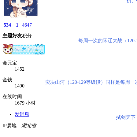
初、
534
1
4647
主题
好友
积分
每周一次的宋辽大战（120
金元宝
1452
金钱
奕决山河（120-129等级段）同样是每
1490
在线时间
1679 小时
发消息
拭剑天下
IP属地：
湖北省