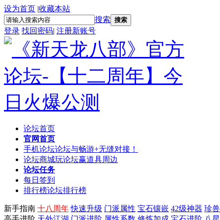
设为首页
|
收藏本站
搜索
搜索
登录
找回密码
|
注册新账号
论坛首页
官网首页
手机论坛
论坛与畅游+无缝对接！
论坛商城
玩论坛赢道具周边
论坛任务
每日签到
排行榜
论坛排行榜
新手指南
十八周年
快速升级
门派属性
宝石镶嵌
42级神器
珍兽
高手进阶
天外江湖
门派进阶
属性系数
修炼加成
宝石进阶
八星