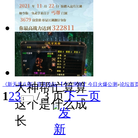
做到杀这么多
人
天龙故交，仗
剑江湖
大神帮忙算算
《新天龙八部》官方论坛-【十二周年】今日火爆公测
»
论坛首
1
2
3
/ 3 页
下一页
这个是什么成
长