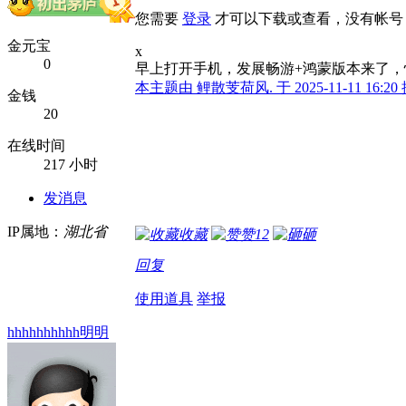
您需要
登录
才可以下载或查看，没有帐号
金元宝
x
0
早上打开手机，发展畅游+鸿蒙版本来了，
本主题由 鲤散芰荷风. 于 2025-11-11 16:2
金钱
20
在线时间
217 小时
发消息
IP属地：
湖北省
收藏
赞
12
砸
回复
使用道具
举报
hhhhhhhhhh明明