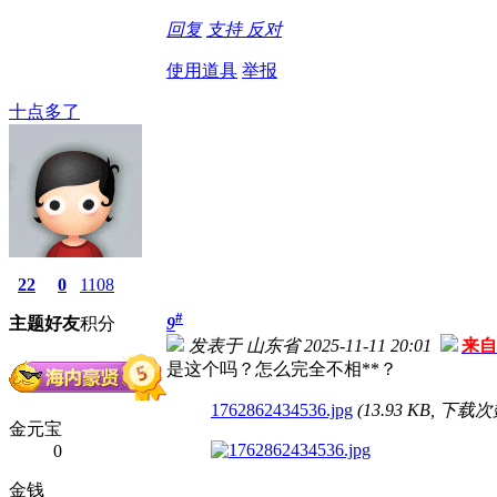
回复
支持
反对
使用道具
举报
十点多了
22
0
1108
#
主题
好友
积分
9
发表于 山东省 2025-11-11 20:01
来自
是这个吗？怎么完全不相**？
1762862434536.jpg
(13.93 KB, 下载次数
金元宝
0
金钱