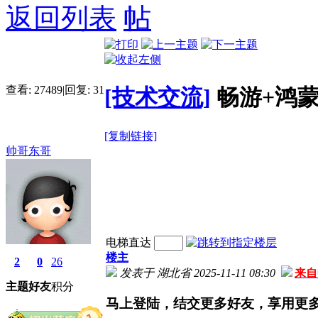
返回列表
查看:
27489
|
回复:
31
[技术交流]
畅游+鸿
[复制链接]
帅哥东哥
电梯直达
楼主
2
0
26
发表于 湖北省 2025-11-11 08:30
来自
主题
好友
积分
马上登陆，结交更多好友，享用更