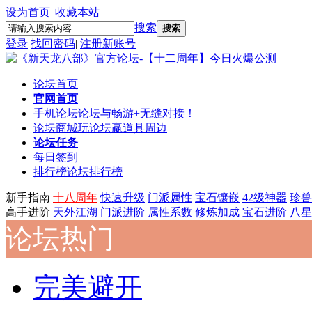
设为首页
|
收藏本站
搜索
搜索
登录
找回密码
|
注册新账号
论坛首页
官网首页
手机论坛
论坛与畅游+无缝对接！
论坛商城
玩论坛赢道具周边
论坛任务
每日签到
排行榜
论坛排行榜
新手指南
十八周年
快速升级
门派属性
宝石镶嵌
42级神器
珍兽
高手进阶
天外江湖
门派进阶
属性系数
修炼加成
宝石进阶
八星
论坛热门
完美避开