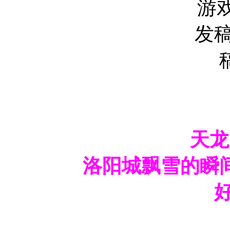
游
发稿
天龙
洛阳城飘雪的瞬