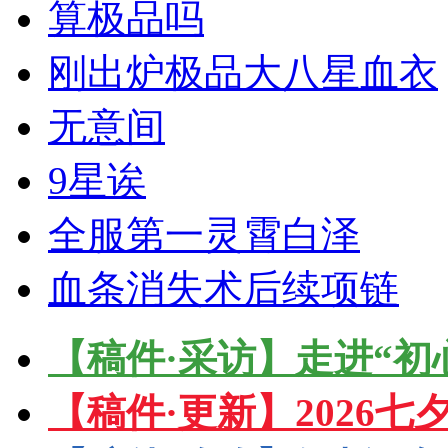
算极品吗
刚出炉极品大八星血衣
无意间
9星诶
全服第一灵霄白泽
血条消失术后续项链
【稿件·采访】走进“初
【稿件·更新】2026