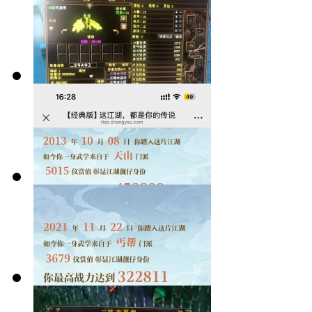
我遇到的两种
可爱机制
卡级的巅峰！
69内，从未服
过人
生活玩家怎么
做到杀这么多
人
天龙故交，仗