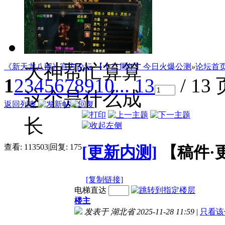
剑江湖
大神帮忙算算
《新天龙八部》官方论坛-【十二周年】今日火爆公测
»
论坛首
1
2
3
4
5
6
7
8
9
10
... 13
/ 13
这个是什么成
返回列表
长
查看:
113503
|
回复:
175
[更新内测]
【稿件·
[复制链接]
电梯直达
楼主
发表于 湖北省 2025-11-28 11:59
|
只看该