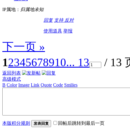
IP属地：
归属地未知
回复
支持
反对
使用道具
举报
下一页 »
1
2
3
4
5
6
7
8
9
10
... 13
/ 13
返回列表
高级模式
B
Color
Image
Link
Quote
Code
Smilies
本版积分规则
回帖后跳转到最后一页
发表回复