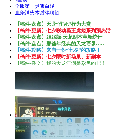
全服第一灵霄白泽
血条消失术后续项链
【稿件·盘点】天龙“作死”行为大赏
【稿件·更新】七夕联动霸王虞姬系列预热活
【稿件·盘点】2026版·天龙副本革新统计
【稿件·盘点】那些年经典的天龙语录……
【稿件·攻略】来自一份“七夕”的攻略！
【稿件·更新】七夕限时新场景、新副本
【稿件·杂文】我的天龙江湖是彩色的吧！
小重楼