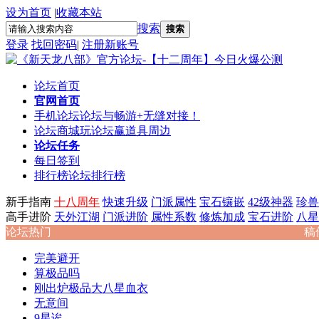
设为首页
|
收藏本站
搜索
搜索
登录
找回密码
|
注册新账号
论坛首页
官网首页
手机论坛
论坛与畅游+无缝对接！
论坛商城
玩论坛赢道具周边
论坛任务
每日签到
排行榜
论坛排行榜
新手指南
十八周年
快速升级
门派属性
宝石镶嵌
42级神器
珍兽
高手进阶
天外江湖
门派进阶
属性系数
修炼加成
宝石进阶
八星
论坛热门
稿
完美避开
算极品吗
刚出炉极品大八星血衣
无意间
9星诶