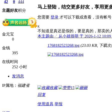
42
0
444
马上登陆，结交更多好友，享用更
主题
好友
积分
您需要
登录
才可以下载或查看，没有帐号
x
不知道是真还是假的，要是真的，那卖的
金元宝
本主题由 ╯从小就很萌 于 2026-1-12 10:
0
1768182523268.jpg
(23.03 KB, 下载次数
金钱
395
在线时间
252 小时
发消息
IP属地：
福建省
收藏
赞
15
砸
回复
使用道具
举报