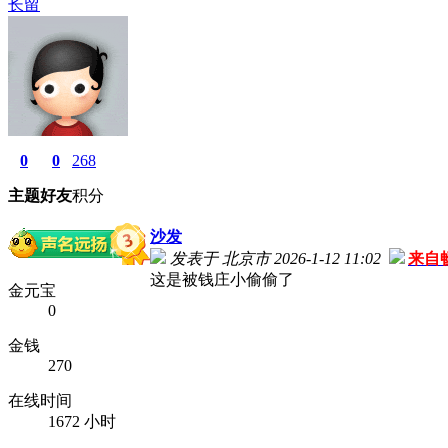
长留
0
0
268
主题
好友
积分
沙发
发表于 北京市 2026-1-12 11:02
来自
这是被钱庄小偷偷了
金元宝
0
金钱
270
在线时间
1672 小时