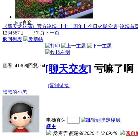
bug真多
《新天龙八部》官方论坛-【十二周年】今日火爆公测
»
论坛首
1
2
3
4
5
6
7
/ 7 页
下一页
返回列表
查看:
41368
|
回复:
64
[聊天交友]
亏嘛了啊
[复制链接]
黑黑的小黑
电梯直达
楼主
发表于 福建省 2026-1-12 09:49
来自