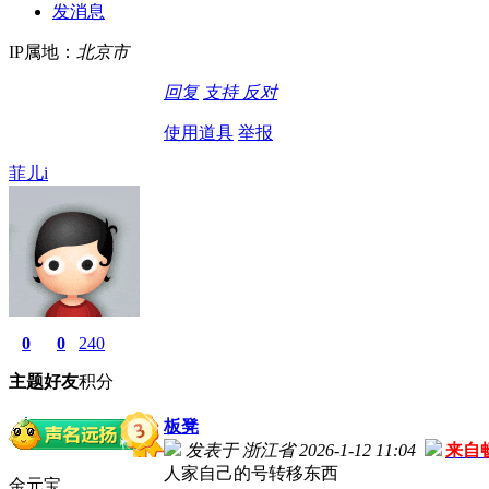
发消息
IP属地：
北京市
回复
支持
反对
使用道具
举报
菲儿i
0
0
240
主题
好友
积分
板凳
发表于 浙江省 2026-1-12 11:04
来自
人家自己的号转移东西
金元宝