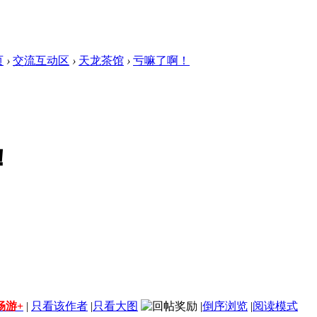
页
›
交流互动区
›
天龙茶馆
›
亏嘛了啊！
！
畅游+
|
只看该作者
|
只看大图
|
倒序浏览
|
阅读模式