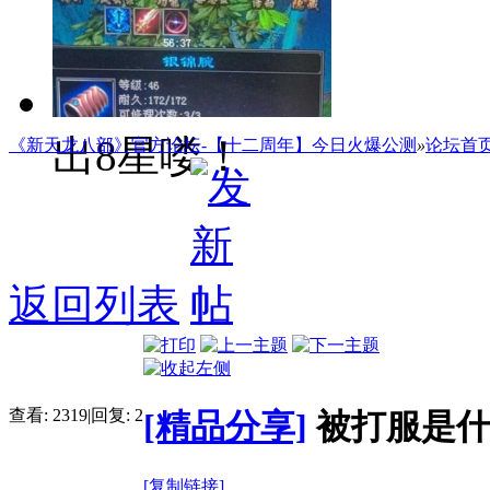
题
怎么办呀！
出8星喽！
《新天龙八部》官方论坛-【十二周年】今日火爆公测
»
论坛首
返回列表
查看:
2319
|
回复:
2
[精品分享]
被打服是
[复制链接]