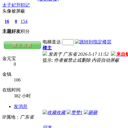
太子妃升职记
头像被屏蔽
16
0
154
主题
好友
积分
电梯直达
楼主
发表于 广东省 2026-5-17 11:52
来自
金元宝
提示:
作者被禁止或删除 内容自动屏蔽
0
金钱
106
在线时间
382 小时
发消息
收藏
赞
1
砸
IP属地：
广东省
回复