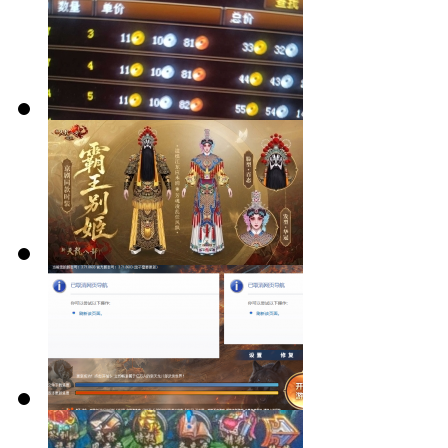
打架就要无限
飞！
九州商会再不
盘出砸手里了
【稿件·更新】
2026七夕情人
节霸王别姬主
出现这种情况