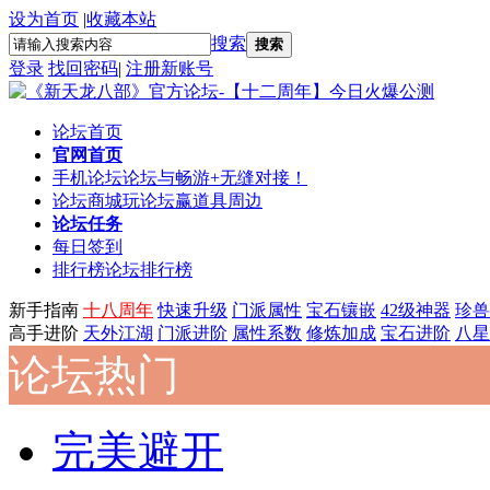
设为首页
|
收藏本站
搜索
搜索
登录
找回密码
|
注册新账号
论坛首页
官网首页
手机论坛
论坛与畅游+无缝对接！
论坛商城
玩论坛赢道具周边
论坛任务
每日签到
排行榜
论坛排行榜
新手指南
十八周年
快速升级
门派属性
宝石镶嵌
42级神器
珍兽
高手进阶
天外江湖
门派进阶
属性系数
修炼加成
宝石进阶
八星
论坛热门
完美避开