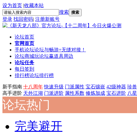
设为首页
|
收藏本站
搜索
搜索
登录
找回密码
|
注册新账号
论坛首页
官网首页
手机论坛
论坛与畅游+无缝对接！
论坛商城
玩论坛赢道具周边
论坛任务
每日签到
排行榜
论坛排行榜
新手指南
十八周年
快速升级
门派属性
宝石镶嵌
42级神器
珍兽
高手进阶
天外江湖
门派进阶
属性系数
修炼加成
宝石进阶
八星
论坛热门
完美避开