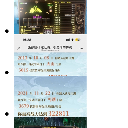
我遇到的两种
可爱机制
卡级的巅峰！
69内，从未服
过人
生活玩家怎么
做到杀这么多
人
天龙故交，仗