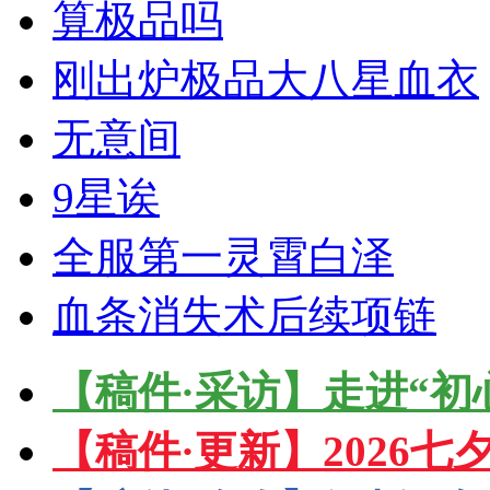
算极品吗
刚出炉极品大八星血衣
无意间
9星诶
全服第一灵霄白泽
血条消失术后续项链
【稿件·采访】走进“初
【稿件·更新】2026