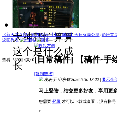
剑江湖
大神帮忙算算
《新天龙八部》官方论坛-【十二周年】今日火爆公测
»
论坛首
返回列表
这个是什么成
[日常稿件]
【稿件·手
查看:
5390
|
回复:
0
长
[复制链接]
发表于 山东省 2026-5-30 18:22
|
显示全
马上登陆，结交更多好友，享用更
您需要
登录
才可以下载或查看，没有帐号
x