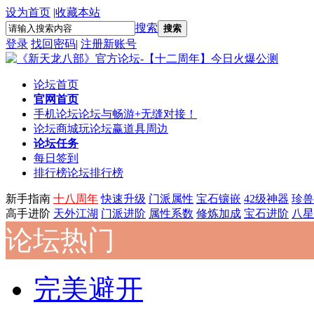
设为首页
|
收藏本站
搜索
搜索
登录
找回密码
|
注册新账号
论坛首页
官网首页
手机论坛
论坛与畅游+无缝对接！
论坛商城
玩论坛赢道具周边
论坛任务
每日签到
排行榜
论坛排行榜
新手指南
十八周年
快速升级
门派属性
宝石镶嵌
42级神器
珍兽
高手进阶
天外江湖
门派进阶
属性系数
修炼加成
宝石进阶
八星
论坛热门
完美避开