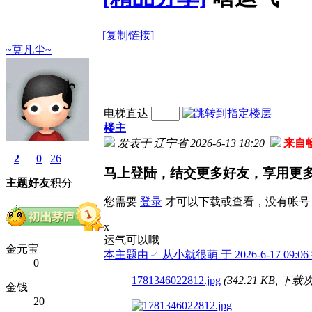
[复制链接]
~莫凡尘~
电梯直达
楼主
发表于 辽宁省 2026-6-13 18:20
来自
2
0
26
马上登陆，结交更多好友，享用更
主题
好友
积分
您需要
登录
才可以下载或查看，没有帐号
x
运气可以哦
金元宝
本主题由 ╯从小就很萌 于 2026-6-17 09:0
0
1781346022812.jpg
(342.21 KB, 下载次
金钱
20