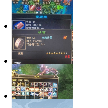
出现这种情况
怎么办呀！
出8星喽！
建号一年的成
就，不喜不要
喷！
你有几个