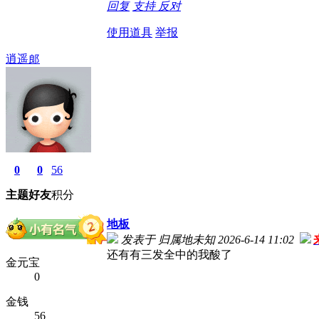
回复
支持
反对
使用道具
举报
逍遥郎
0
0
56
主题
好友
积分
地板
发表于 归属地未知 2026-6-14 11:02
还有有三发全中的我酸了
金元宝
0
金钱
56