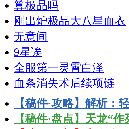
算极品吗
刚出炉极品大八星血衣
无意间
9星诶
全服第一灵霄白泽
血条消失术后续项链
【稿件·攻略】解析：轻
【稿件·盘点】天龙“作