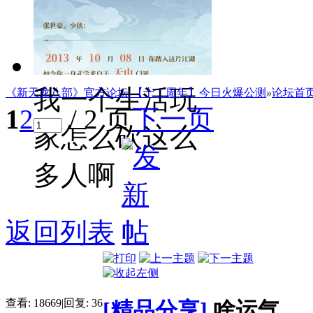
我一个生活玩
《新天龙八部》官方论坛-【十二周年】今日火爆公测
»
论坛首
1
2
/ 2 页
下一页
家怎么砍这么
多人啊
返回列表
查看:
18669
|
回复:
36
[精品分享]
啥运气