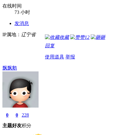
在线时间
73 小时
发消息
IP属地：
辽宁省
收藏
赞
12
砸
回复
使用道具
举报
飘飘鹅
0
0
228
主题
好友
积分