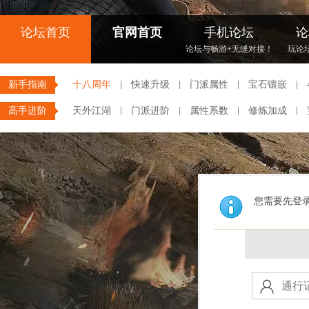
论坛首页
官网首页
手机论坛
论
论坛与畅游+无缝对接！
玩论
新手指南
十八周年
快速升级
门派属性
宝石镶嵌
高手进阶
天外江湖
门派进阶
属性系数
修炼加成
您需要先登