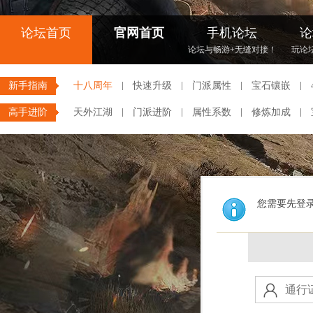
论坛首页
官网首页
手机论坛
论
论坛与畅游+无缝对接！
玩论
新手指南
十八周年
快速升级
门派属性
宝石镶嵌
高手进阶
天外江湖
门派进阶
属性系数
修炼加成
您需要先登