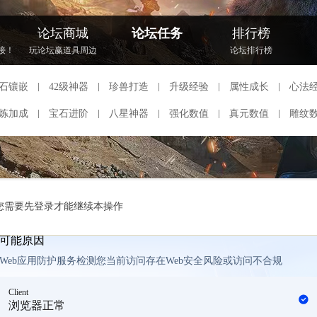
论坛商城
论坛任务
排行榜
接！
玩论坛赢道具周边
论坛排行榜
石镶嵌
42级神器
珍兽打造
升级经验
属性成长
心法
炼加成
宝石进阶
八星神器
强化数值
真元数值
雕纹
您需要先登录才能继续本操作