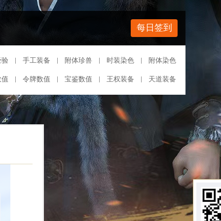
每日签到
经验
手工装备
附体珍兽
时装染色
附体染色
数值
令牌数值
宝鉴数值
王权装备
天道装备