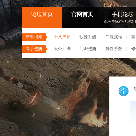
论坛首页
官网首页
手机论坛
论坛与畅游+无缝对
新手指南
十八周年
快速升级
门派属性
宝
高手进阶
天外江湖
门派进阶
属性系数
修