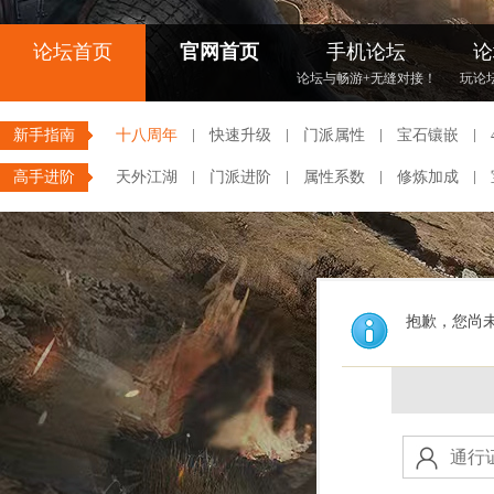
论坛首页
官网首页
手机论坛
论
论坛与畅游+无缝对接！
玩论
新手指南
十八周年
快速升级
门派属性
宝石镶嵌
高手进阶
天外江湖
门派进阶
属性系数
修炼加成
抱歉，您尚