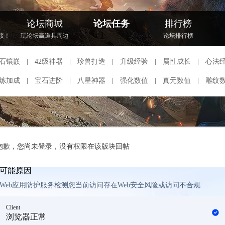
论坛商城
论坛任务
排行榜
接！
玩论坛赢道具周边
论坛排行榜
石镶嵌
42级神器
珍兽打造
升级经验
属性成长
心法
炼加成
宝石进阶
八星神器
强化数值
真元数值
雕纹
抱歉，您尚未登录，没有权限在该版块回帖