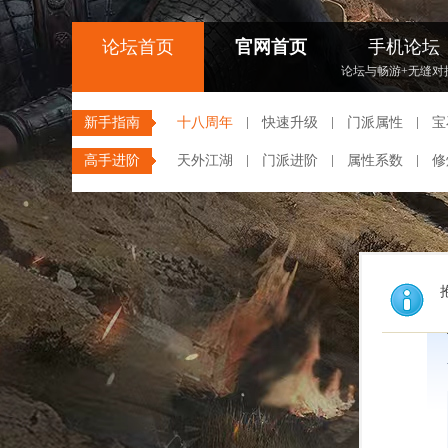
论坛首页
官网首页
手机论坛
论坛与畅游+无缝对
新手指南
十八周年
快速升级
门派属性
宝
高手进阶
天外江湖
门派进阶
属性系数
修