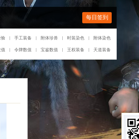
每日签到
经验
手工装备
附体珍兽
时装染色
附体染色
数值
令牌数值
宝鉴数值
王权装备
天道装备