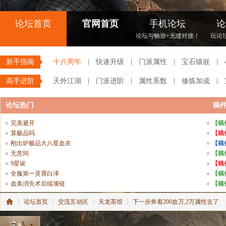
论坛首页
官网首页
手机论坛
论
论坛与畅游+无缝对接！
玩论
新手指南
十八周年
快速升级
门派属性
宝石镶嵌
高手进阶
天外江湖
门派进阶
属性系数
修炼加成
论坛热门
稿
完美避开
【稿
算极品吗
【稿
刚出炉极品大八星血衣
【稿
无意间
【稿
9星诶
【稿
全服第一灵霄白泽
【稿
血条消失术后续项链
【稿
论坛首页
交流互动区
天龙茶馆
下一步奔着200血万,2万属性去了