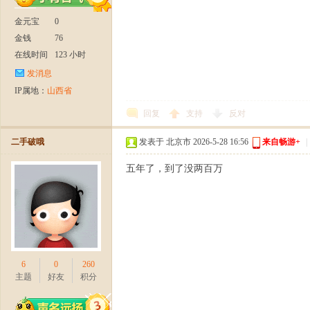
金元宝
0
金钱
76
在线时间
123 小时
】
发消息
IP属地：
山西省
回复
支持
反对
二手破哦
发表于 北京市 2026-5-28 16:56
来自畅游+
|
五年了，到了没两百万
今
6
0
260
主题
好友
积分