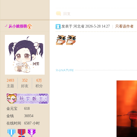
回复
╯从小就很萌
发表于 河北省 2026-5-28 14:27
|
只看该作者
官
2493
352
6万
主题
好友
积分
方
金元宝
618
金钱
36954
在线时间
6587 小时