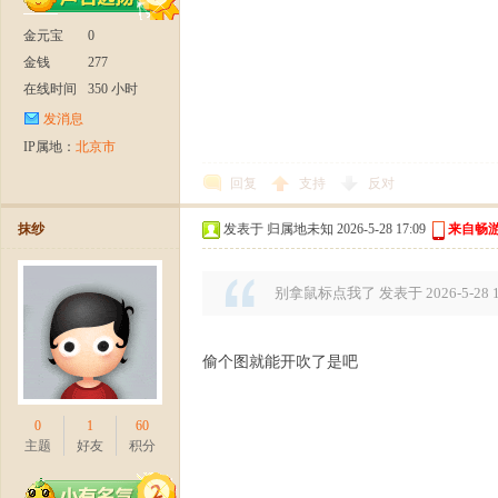
金元宝
0
日
金钱
277
在线时间
350 小时
发消息
IP属地：
北京市
回复
支持
反对
抹纱
发表于 归属地未知 2026-5-28 17:09
来自畅游
火
别拿鼠标点我了 发表于 2026-5-28 1
偷个图就能开吹了是吧
0
1
60
主题
好友
积分