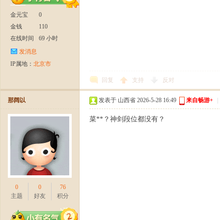
金元宝
0
金钱
110
在线时间
69 小时
发消息
IP属地：
北京市
周
回复
支持
反对
那阔以
发表于 山西省 2026-5-28 16:49
来自畅游+
|
菜**？神剑段位都没有？
年
0
0
76
主题
好友
积分