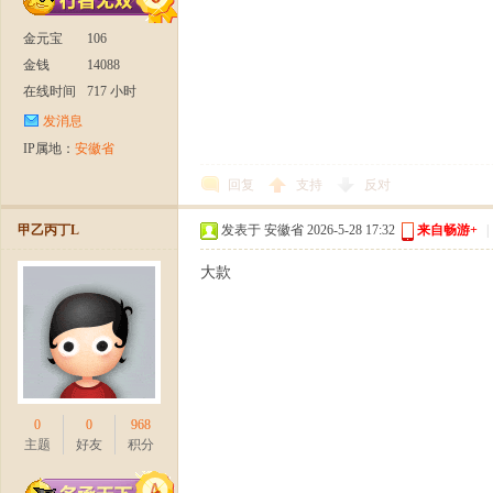
金元宝
106
金钱
14088
在线时间
717 小时
发消息
IP属地：
安徽省
回复
支持
反对
甲乙丙丁L
发表于 安徽省 2026-5-28 17:32
来自畅游+
|
大款
0
0
968
主题
好友
积分