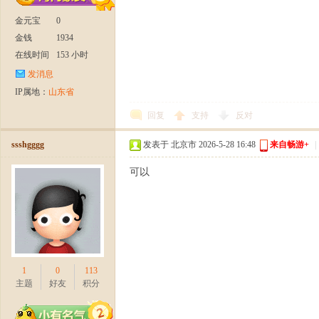
金元宝
0
金钱
1934
在线时间
153 小时
发消息
IP属地：
山东省
回复
支持
反对
十
ssshgggg
发表于 北京市 2026-5-28 16:48
来自畅游+
|
可以
1
0
113
二
主题
好友
积分