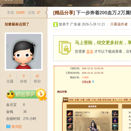
《
»
›
›
›
[精品分享]
下一步奔着200血万,2万
查看:
29409
|
回复:
47
别拿鼠标点我了
发表于 广东省 2026-5-28 11:21
|
只看该作者
|
马上登陆，结交更多好友，
您需要
登录
才可以下载或查看，没
新
2
0
42
主题
好友
积分
金元宝
0
金钱
36
在线时间
276 小时
发消息
天