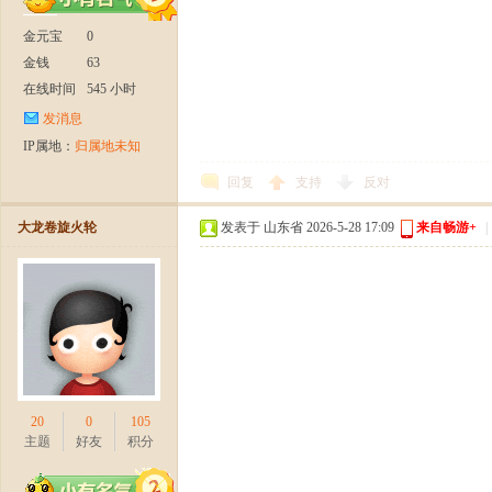
爆
金元宝
0
金钱
63
在线时间
545 小时
发消息
IP属地：
归属地未知
回复
支持
反对
公
大龙卷旋火轮
发表于 山东省 2026-5-28 17:09
来自畅游+
|
20
0
105
主题
好友
积分
测