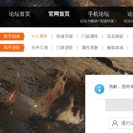
论坛首页
官网首页
手机论坛
论
论坛与畅游+无缝对接！
玩论
新手指南
十八周年
快速升级
门派属性
宝石镶嵌
高手进阶
天外江湖
门派进阶
属性系数
修炼加成
抱歉，您尚