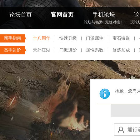
论坛首页
官网首页
手机论坛
论
论坛与畅游+无缝对接！
玩论
新手指南
十八周年
快速升级
门派属性
宝石镶嵌
高手进阶
天外江湖
门派进阶
属性系数
修炼加成
抱歉，您尚