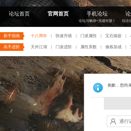
论坛首页
官网首页
手机论坛
论
论坛与畅游+无缝对接！
玩论
新手指南
十八周年
快速升级
门派属性
宝石镶嵌
高手进阶
天外江湖
门派进阶
属性系数
修炼加成
抱歉，您尚