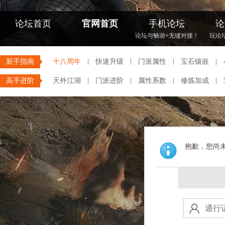
论坛首页
官网首页
手机论坛
论
论坛与畅游+无缝对接！
玩论
新手指南
十八周年
快速升级
门派属性
宝石镶嵌
高手进阶
天外江湖
门派进阶
属性系数
修炼加成
抱歉，您尚