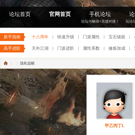
论坛首页
官网首页
手机论坛
论
论坛与畅游+无缝对接！
玩论
新手指南
十八周年
快速升级
门派属性
宝石镶嵌
高手进阶
天外江湖
门派进阶
属性系数
修炼加成
隐私提醒
《
›
›
甲乙丙丁L