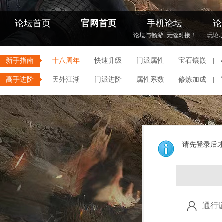
论坛首页
官网首页
手机论坛
论
论坛与畅游+无缝对接！
玩论
新手指南
十八周年
快速升级
门派属性
宝石镶嵌
高手进阶
天外江湖
门派进阶
属性系数
修炼加成
请先登录后