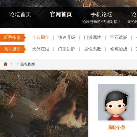
论坛首页
官网首页
手机论坛
论
论坛与畅游+无缝对接！
玩论
新手指南
十八周年
快速升级
门派属性
宝石镶嵌
高手进阶
天外江湖
门派进阶
属性系数
修炼加成
隐私提醒
《
›
›
我勒个④