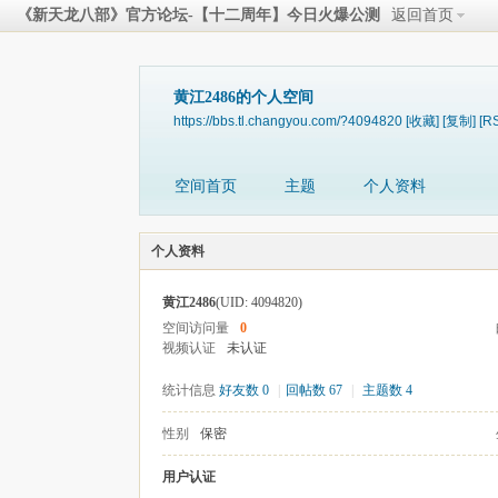
《新天龙八部》官方论坛-【十二周年】今日火爆公测
返回首页
黄江2486的个人空间
https://bbs.tl.changyou.com/?4094820
[收藏]
[复制]
[R
空间首页
主题
个人资料
个人资料
黄江2486
(UID: 4094820)
空间访问量
0
视频认证
未认证
统计信息
好友数 0
|
回帖数 67
|
主题数 4
性别
保密
用户认证