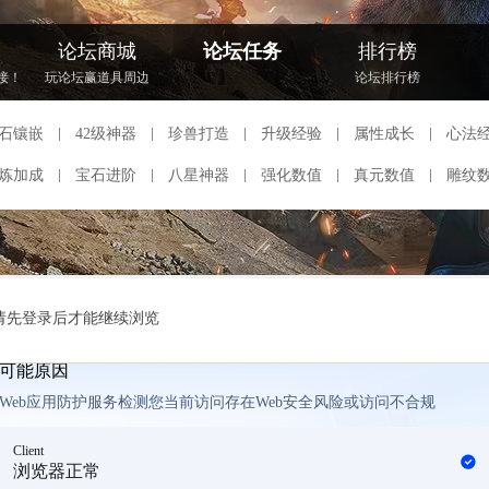
论坛商城
论坛任务
排行榜
接！
玩论坛赢道具周边
论坛排行榜
石镶嵌
42级神器
珍兽打造
升级经验
属性成长
心法
炼加成
宝石进阶
八星神器
强化数值
真元数值
雕纹
请先登录后才能继续浏览