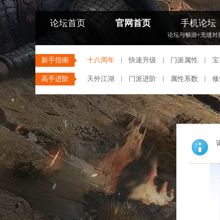
论坛首页
官网首页
手机论坛
论坛与畅游+无缝对
新手指南
十八周年
快速升级
门派属性
宝
高手进阶
天外江湖
门派进阶
属性系数
修