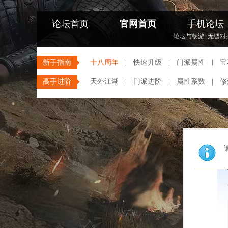
论坛首页
官网首页
手机论坛
论坛与畅游+无缝对
新手指南
十八周年
快速升级
门派属性
宝
高手进阶
天外江湖
门派进阶
属性系数
修