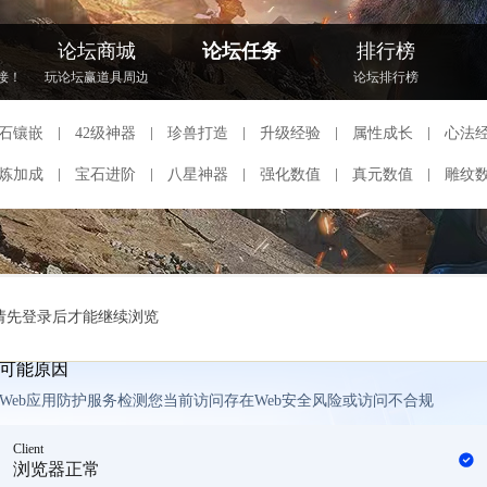
论坛商城
论坛任务
排行榜
接！
玩论坛赢道具周边
论坛排行榜
石镶嵌
42级神器
珍兽打造
升级经验
属性成长
心法
炼加成
宝石进阶
八星神器
强化数值
真元数值
雕纹
请先登录后才能继续浏览