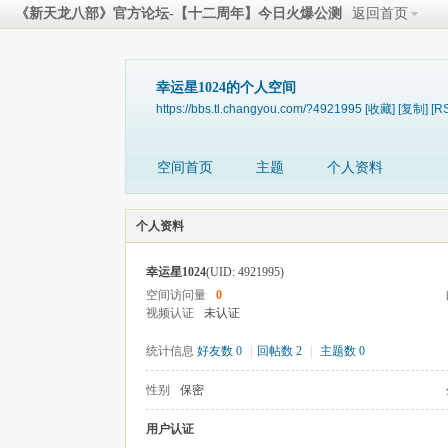
《新天龙八部》官方论坛-【十二周年】今日火爆公测
返回首页
幸运星1024的个人空间
https://bbs.tl.changyou.com/?4921995
[收藏]
[复制]
[R
空间首页
主题
个人资料
个人资料
幸运星1024
(UID: 4921995)
空间访问量
0
视频认证
未认证
统计信息
好友数 0
|
回帖数 2
|
主题数 0
性别
保密
用户认证