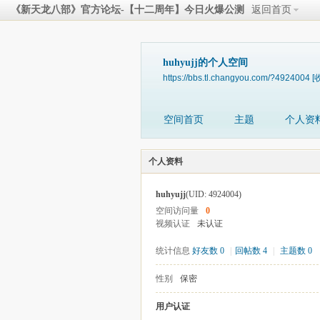
《新天龙八部》官方论坛-【十二周年】今日火爆公测
返回首页
huhyujj的个人空间
https://bbs.tl.changyou.com/?4924004
[
空间首页
主题
个人资
个人资料
huhyujj
(UID: 4924004)
空间访问量
0
视频认证
未认证
统计信息
好友数 0
|
回帖数 4
|
主题数 0
性别
保密
用户认证