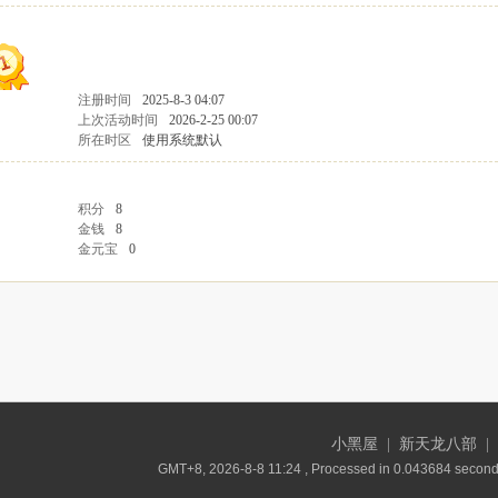
注册时间
2025-8-3 04:07
上次活动时间
2026-2-25 00:07
所在时区
使用系统默认
积分
8
金钱
8
金元宝
0
小黑屋
|
新天龙八部
|
GMT+8, 2026-8-8 11:24
, Processed in 0.043684 second(s