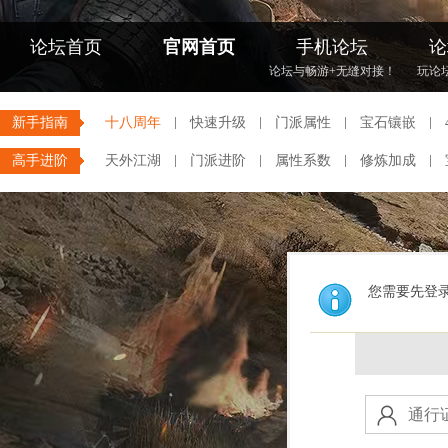
论坛首页
官网首页
手机论坛
论
论坛与畅游+无缝对接！
玩论
新手指南
十八周年
快速升级
门派属性
宝石镶嵌
高手进阶
天外江湖
门派进阶
属性系数
修炼加成
您需要先登