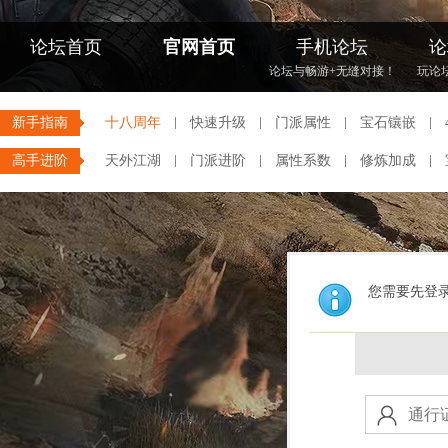
论坛首页
官网首页
手机论坛
论
论坛与畅游+无缝对接！
玩论
新手指南
十八周年
快速升级
门派属性
宝石镶嵌
高手进阶
天外江湖
门派进阶
属性系数
修炼加成
您需要先登