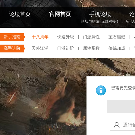
论坛首页
官网首页
手机论坛
论
论坛与畅游+无缝对接！
玩论
新手指南
十八周年
快速升级
门派属性
宝石镶嵌
高手进阶
天外江湖
门派进阶
属性系数
修炼加成
您需要先登