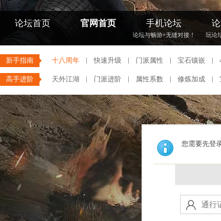
论坛首页
官网首页
手机论坛
论
论坛与畅游+无缝对接！
玩论
新手指南
十八周年
快速升级
门派属性
宝石镶嵌
高手进阶
天外江湖
门派进阶
属性系数
修炼加成
您需要先登