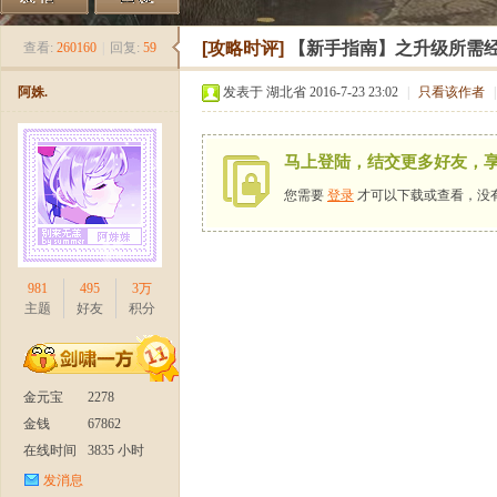
《
»
›
›
›
[攻略时评]
【新手指南】之升级所需
查看:
260160
|
回复:
59
阿姝.
发表于 湖北省 2016-7-23 23:02
|
只看该作者
|
马上登陆，结交更多好友，
您需要
登录
才可以下载或查看，没
新
981
495
3万
主题
好友
积分
金元宝
2278
金钱
67862
在线时间
3835 小时
发消息
天