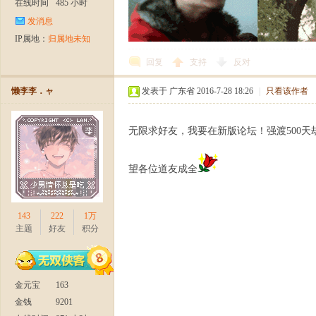
在线时间
485 小时
发消息
IP属地：
归属地未知
回复
支持
反对
懒李李．ャ
发表于 广东省 2016-7-28 18:26
|
只看该作者
无限求好友，我要在新版论坛！强渡500天
望各位道友成全
143
222
1万
主题
好友
积分
金元宝
163
金钱
9201