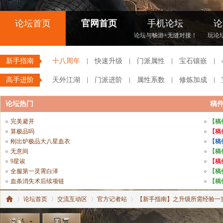
论坛首页
官网首页
手机论坛
论
论坛与畅游+无缝对接！
玩论
新手指南
十八周年
快速升级
门派属性
宝石镶嵌
高手进阶
天外江湖
门派进阶
属性系数
修炼加成
论坛热门
稿
完美避开
【稿
算极品吗
【稿
刚出炉极品大八星血衣
【稿
无意间
【稿
9星诶
【稿
全服第一灵霄白泽
【稿
血条消失术后续项链
【稿
论坛首页
交流互动区
官方记者站
【新手指南】之升级所需经验一