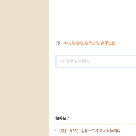
论
Letitia
,
记者站
,
新手指南
,
高手进阶
坛-
相关帖子
•
【稿件·采访】这有一位导演大大待领取
【