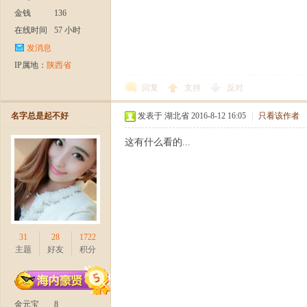
金钱
136
在线时间
57 小时
发消息
IP属地：
陕西省
回复
支持
反对
名字总是起不好
发表于 湖北省 2016-8-12 16:05
|
只看该作者
这有什么看的...
31
28
1722
主题
好友
积分
金元宝
8