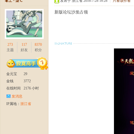
蕶丄丶柒℃
发表于 浙江省 2016-7-28 16:28
|
只看该作者
新版论坛沙发占领
】
273
117
8370
主题
好友
积分
金元宝
29
金钱
3772
在线时间
2176 小时
今
发消息
IP属地：
浙江省