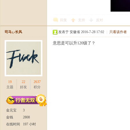
日
回复
支持
反对
司马ぃ长风
发表于 安徽省 2016-7-28 17:02
|
只看该作者
意思是可以升120级了？
火
19
22
2637
主题
好友
积分
金元宝
3
金钱
2808
在线时间
197 小时