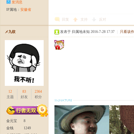
爆
发消息
IP属地：
安徽省
回复
支持
反对
メ九纹
发表于 归属地未知 2016-7-28 17:37
|
只看该
公
12
83
2364
主题
好友
积分
测
金元宝
8
金钱
1249