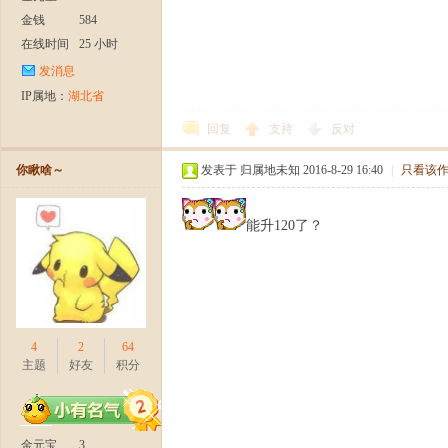
金钱
584
在线时间
25 小时
发消息
IP属地：
湖北省
回复
支持
反对
你瞅啥～
发表于 归属地未知 2016-8-29 16:40
|
只看该
能升120了？
4
2
64
主题
好友
积分
金元宝
3