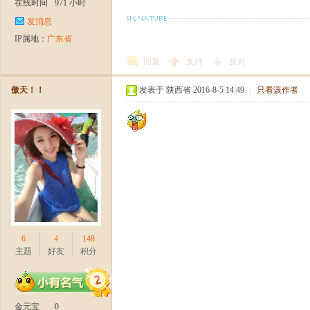
在线时间
971 小时
发消息
IP属地：
广东省
回复
支持
反对
傲天！！
发表于 陕西省 2016-8-5 14:49
|
只看该作者
6
4
148
主题
好友
积分
金元宝
0