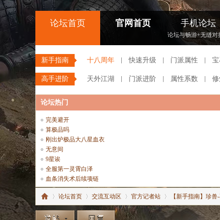
论坛首页
官网首页
手机论坛
论坛与畅游+无缝对
新手指南
十八周年
快速升级
门派属性
宝
高手进阶
天外江湖
门派进阶
属性系数
修
论坛热门
完美避开
算极品吗
刚出炉极品大八星血衣
无意间
9星诶
全服第一灵霄白泽
血条消失术后续项链
论坛首页
交流互动区
官方记者站
【新手指南】珍兽