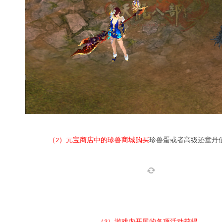
（
）元宝商店中的珍兽商城购买
珍兽蛋或者高级还童丹
2
（
）游戏内开展的各项活动获得。