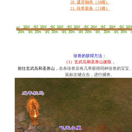
10.
通灵御兽（10楼）
11.
珍兽装备（11楼）
珍兽的获得方法：
（
）玄武岛和圣兽山抓取，
1
前往玄武岛和圣兽山，
击杀珍兽后有几率获得同种珍兽的宝宝
鼠标左键点击，进行捕兽。