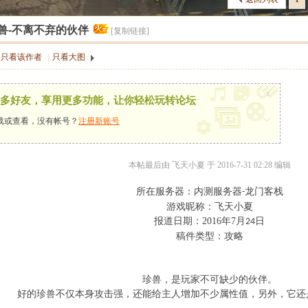
兽-不离不弃的伙伴
[复制链接]
只看该作者
|
只看大图
x
多好友，享用更多功能，让你轻松玩转论坛
载或查看，没有帐号？
注册新账号
本帖最后由 飞天小夏 于 2016-7-31 02:28 编辑
所在服务器：内测服务器
龙门客栈
-
游戏昵称：飞天小夏
报道日期：
2016
年
7
月
日
24
稿件类型：攻略
珍兽，是玩家不可缺少的伙伴。
好的珍兽不仅本身攻击强，还能给主人增加不少属性值，另外，它还