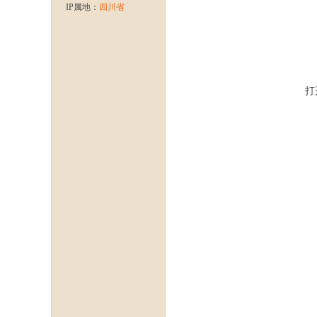
IP属地：
四川省
打
龙
八