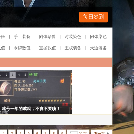
每日签到
经验
手工装备
附体珍兽
时装染色
附体染色
数值
令牌数值
宝鉴数值
王权装备
天道装备
1
2
3
4
5
你有几个
2
3
4
5
6
7
8
9
/ 9 页
下一页