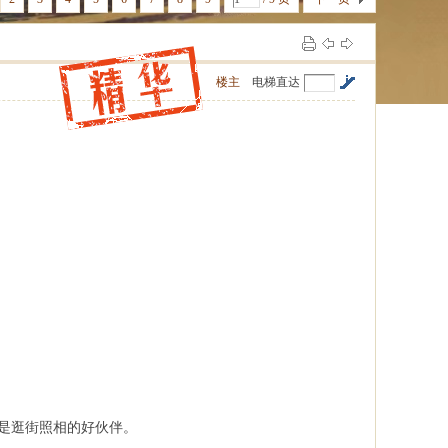
楼主
电梯直达
是逛街照相的好伙伴。