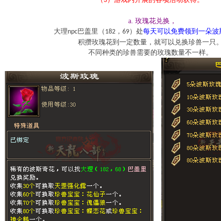
3
a. 玫瑰花兑换，
大理
巴盖里（
，
）处
每天可以免费领到一朵波
npc
182
69
积攒玫瑰花到一定数量，就可以兑换珍兽一只
不同种类的珍兽需要的玫瑰数量不一样。