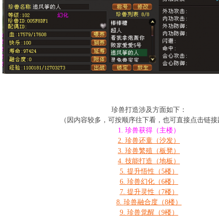
珍兽打造涉及方面如下：
（因内容较多，可按顺序往下看，也可直接点击链接
1.
珍兽获得（主楼）
2.
珍兽还童（沙发）
3.
珍兽繁殖（板凳）
4.
技能打造（地板）
5.
提升悟性（5楼）
6.
珍兽幻化（6楼）
7.
提升灵性（7楼）
8.
珍兽融合度（8楼）
9.
珍兽觉醒（9楼）