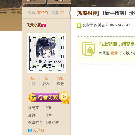
《
»
›
›
›
[攻略时评]
【新手指南】珍
查看:
376793
|
回复:
82
飞天小夏
发表于 四川省 2016-7-24 20:47
|
马上登陆，结交更
您需要
登录
才可以下
新
166
85
4981
主题
好友
积分
金元宝
208
金钱
5082
在线时间
470 小时
发消息
天