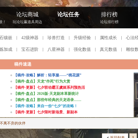
论坛商城
论坛任务
排行榜
接！
玩论坛赢道具周边
论坛排行榜
石镶嵌
42级神器
珍兽打造
升级经验
属性成长
心法
炼加成
宝石进阶
八星神器
强化数值
真元数值
雕纹
稿件速递
【稿件·攻略】解析：轻享服——“桃花源”
【稿件·盘点】天龙“作死”行为大赏
【稿件·更新】七夕联动霸王虞姬系列预热活
【稿件·盘点】2026版·天龙副本革新统计
【稿件·盘点】那些年经典的天龙语录……
【稿件·攻略】来自一份“七夕”的攻略！
【稿件·更新】七夕限时新场景、新副本
-不离不弃的伙伴
返回列表
1