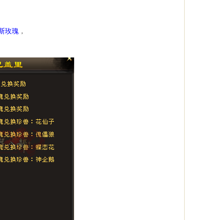
斯玫瑰
，
。