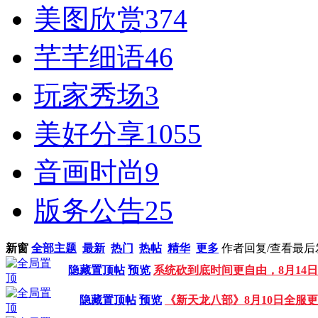
美图欣赏
374
芊芊细语
46
玩家秀场
3
美好分享
1055
音画时尚
9
版务公告
25
新窗
全部主题
最新
热门
热帖
精华
更多
作者
回复/查看
最后
隐藏置顶帖
预览
系统砍到底时间更自由，8月14
隐藏置顶帖
预览
《新天龙八部》8月10日全服