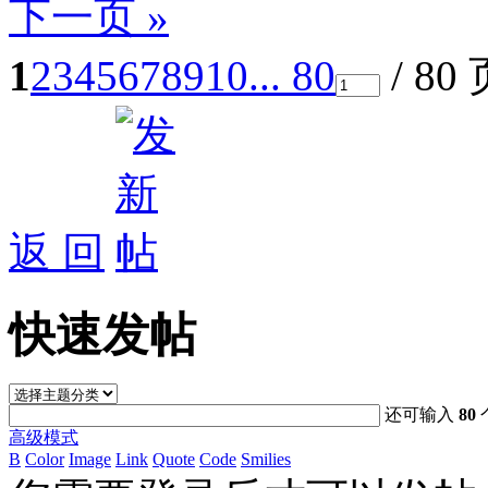
下一页 »
1
2
3
4
5
6
7
8
9
10
... 80
/ 80
返 回
快速发帖
还可输入
80
高级模式
B
Color
Image
Link
Quote
Code
Smilies