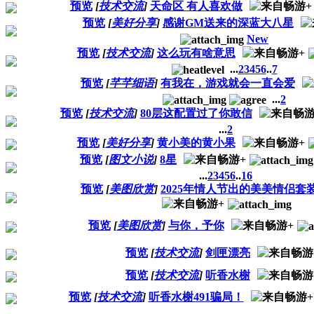
预览
[
技术交流
]
天命区 有人喜欢做
预览
[
美好分享
]
感谢GM送来的深蓝大八星
New
预览
[
技术交流
]
这么玩有啥意思
...
2
3
4
5
6
..
7
预览
[
芊芊细语
]
有我在，游戏就会一直会爱
...
2
预览
[
技术交流
]
80层这配置过了你敢信
...
2
预览
[
美好分享
]
黄小美的黄小果
预览
[
图文小说
]
8星
...
2
3
4
5
6
..
16
预览
[
美图欣赏
]
2025年情人节出的美美情侣套装
预览
[
美图欣赏
]
与你，予你
预览
[
技术交流
]
剑匣漂亮
预览
[
技术交流
]
听香水榭
预览
[
技术交流
]
听香水榭491骗局！