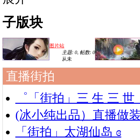
子版块
图片站
主题: 0
,
帖数: 0
从未
直播街拍
゜「街拍」三 生 三 世
(冰小纯出品）直播做
「街拍」太湖仙岛 ɞ