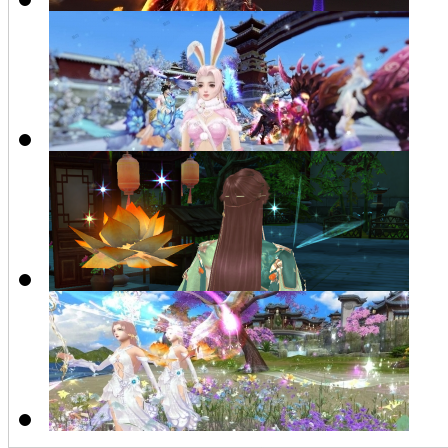
新出炉的火麟剑
下雪了 保护好自己
【琼珍阁】如梦萦仙
换了个发型的搭配