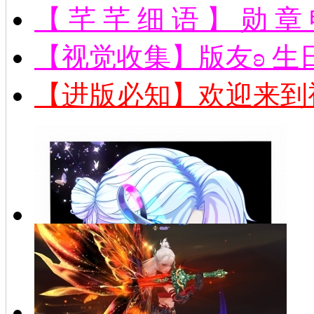
【 芊 芊 细 语 】 勋 章
【视觉收集】版友ʚ 生日
【进版必知】欢迎来到
【稿件·手绘】幻蝶
聆音男