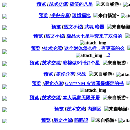
预览
[
技术交流
]
搞笑的八星
预览
[
美好分享
]
琅嬛福地
预览
[
图文小说
]
武魂 暗器
预览
[
图文小说
]
极品大七星手套来了双份的
预览
[
技术交流
]
这个附体怎么样，有更高的么
...
2
预览
[
技术交流
]
彩棉做6个出2个星
预览
[
美好分享
]
求战
预览
[
图文小说
]
GM**NM 火逍遥爆绑定的书
预览
[
技术交流
]
本人玩家无限开屠
预览
[
技术交流
]
内测区
预览
[
图文小说
]
呜呜呜