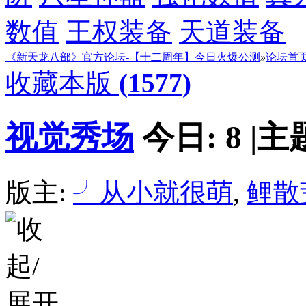
数值
王权装备
天道装备
《新天龙八部》官方论坛-【十二周年】今日火爆公测
»
论坛首
收藏本版
(
1577
)
视觉秀场
今日:
8
|
主
版主:
╯从小就很萌
,
鲤散