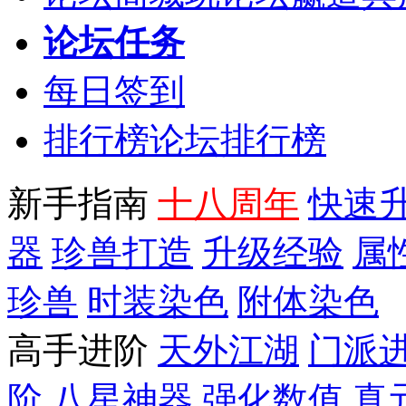
论坛任务
每日签到
排行榜
论坛排行榜
新手指南
十八周年
快速
器
珍兽打造
升级经验
属
珍兽
时装染色
附体染色
高手进阶
天外江湖
门派
阶
八星神器
强化数值
真