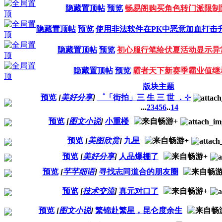
隐藏置顶帖
预览
畅易阁购买角色转门派限制
隐藏置顶帖
预览
使用非法软件在PK中恶意加血打击
隐藏置顶帖
预览
初心服行笔绘伏夏活动显示异
隐藏置顶帖
预览
霸者天下新赛季霸业值继
版块主题
预览
[
美好分享
]
゜「街拍」三 生 三 世 ．⊹
...
2
3
4
5
6
..
14
预览
[
图文小说
]
小重楼
预览
[
美图欣赏
]
九星
预览
[
美好分享
]
人品爆棚了
预览
[
芊芊细语
]
寻找志同道合的朋友圈
预览
[
技术交流
]
真元对口了
预览
[
图文小说
]
繁锦赴繁星，昆仑度余生