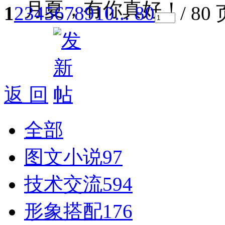
月夏，有你真好！
1
2
3
4
5
6
7
8
9
10
... 80
/ 80
返 回
全部
图文小说
97
技术交流
594
形象搭配
176