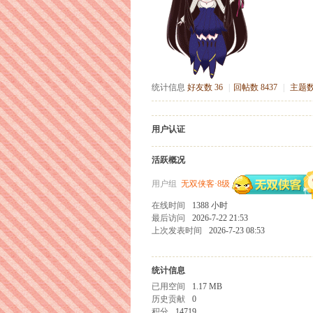
统计信息
好友数 36
|
回帖数 8437
|
主题数
用户认证
活跃概况
用户组
无双侠客·8级
在线时间
1388 小时
最后访问
2026-7-22 21:53
上次发表时间
2026-7-23 08:53
统计信息
已用空间
1.17 MB
历史贡献
0
积分
14719