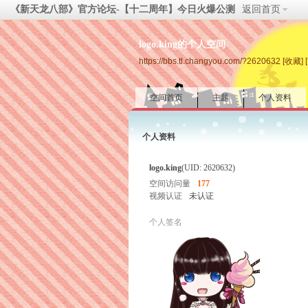
《新天龙八部》官方论坛-【十二周年】今日火爆公测
返回首页
logo.king的个人空间
https://bbs.tl.changyou.com/?2620632
[收藏]
空间首页
主题
个人资料
个人资料
logo.king
(UID: 2620632)
空间访问量
177
视频认证
未认证
个人签名