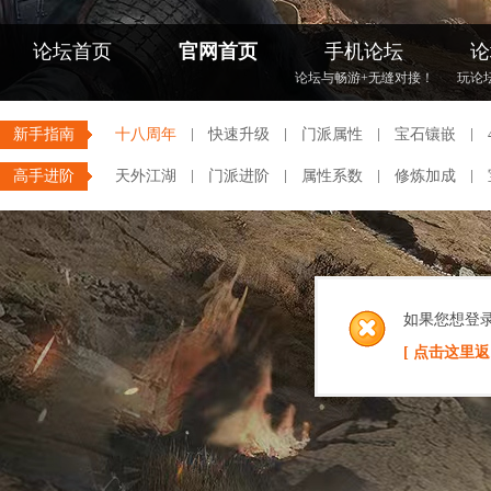
论坛首页
官网首页
手机论坛
论
论坛与畅游+无缝对接！
玩论
新手指南
十八周年
快速升级
门派属性
宝石镶嵌
高手进阶
天外江湖
门派进阶
属性系数
修炼加成
如果您想登
[ 点击这里返