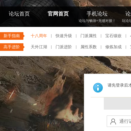
论坛首页
官网首页
手机论坛
论
论坛与畅游+无缝对接！
玩论
新手指南
十八周年
快速升级
门派属性
宝石镶嵌
高手进阶
天外江湖
门派进阶
属性系数
修炼加成
请先登录后