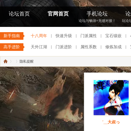
论坛首页
官网首页
手机论坛
论
论坛与畅游+无缝对接！
玩论
新手指南
十八周年
快速升级
门派属性
宝石镶嵌
高手进阶
天外江湖
门派进阶
属性系数
修炼加成
隐私提醒
《
›
›
′﹍大叔っ