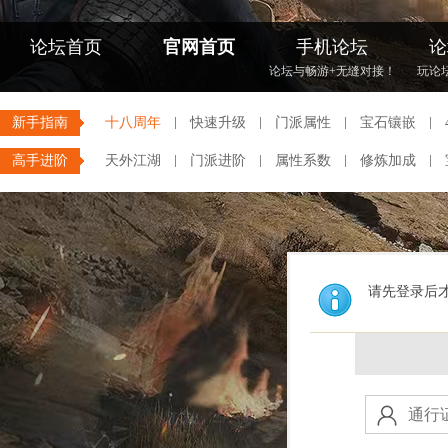
论坛首页
官网首页
手机论坛
论
论坛与畅游+无缝对接！
玩论
新手指南
十八周年
快速升级
门派属性
宝石镶嵌
高手进阶
天外江湖
门派进阶
属性系数
修炼加成
请先登录后