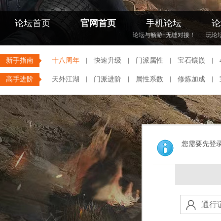
论坛首页
官网首页
手机论坛
论
论坛与畅游+无缝对接！
玩论
新手指南
十八周年
快速升级
门派属性
宝石镶嵌
高手进阶
天外江湖
门派进阶
属性系数
修炼加成
您需要先登