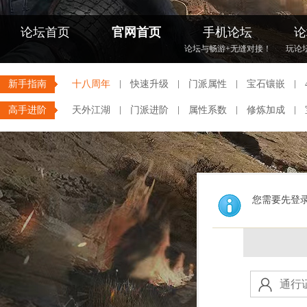
论坛首页
官网首页
手机论坛
论
论坛与畅游+无缝对接！
玩论
新手指南
十八周年
快速升级
门派属性
宝石镶嵌
高手进阶
天外江湖
门派进阶
属性系数
修炼加成
您需要先登