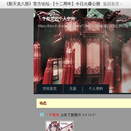
《新天龙八部》官方论坛-【十二周年】今日火爆公测
返回首页
丶于斯世的个人空间
https://bbs.tl.changyou.com/?2562539
[收藏]
[复制]
[RSS]
空间首页
主题
个人资料
动态
丶于斯世
上传了新图片
8-8 14:47