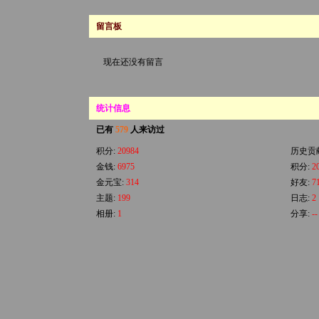
留言板
现在还没有留言
统计信息
已有
579
人来访过
积分:
20984
历史贡
金钱:
6975
积分:
2
金元宝:
314
好友:
7
主题:
199
日志:
2
相册:
1
分享:
--