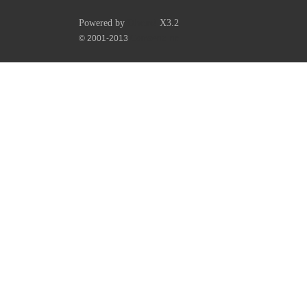
Powered by
Discuz!
X3.2
© 2001-2013
Comsenz Inc.