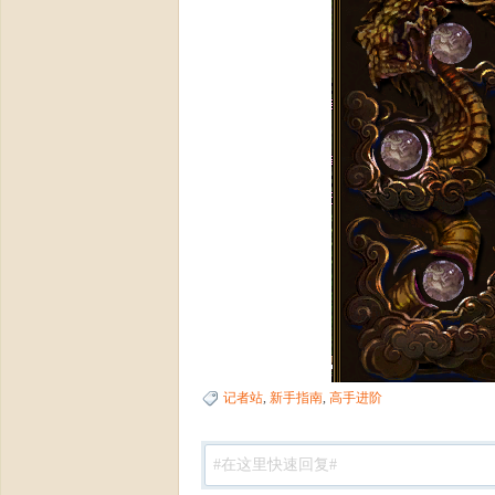
论
坛-
记者站
,
新手指南
,
高手进阶
【