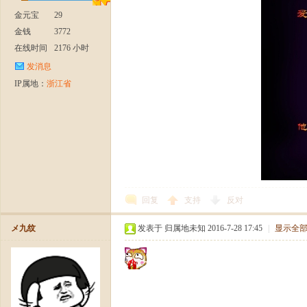
金元宝
29
金钱
3772
在线时间
2176 小时
发消息
IP属地：
浙江省
回复
支持
反对
メ九纹
发表于 归属地未知 2016-7-28 17:45
|
显示全