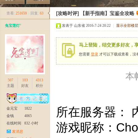
《
»
›
›
›
[攻略时评]
【新手指南】宝鉴全攻略
查看:
251659
|
回复:
63
兔宝莲灯°
发表于 山东省 2016-7-24 20:22
|
显示全部楼
马上登陆，结交更多好友，
您需要
登录
才可以下载或查看，没
新
本帖
507
103
4313
主题
好友
积分
所在服务器： 
金元宝
1822
金钱
4065
游戏昵称：
Cho
在线时间
832 小时
发消息
天