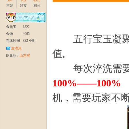
507
103
4313
主题
好友
积分
金元宝
1822
金钱
4065
五行宝玉凝聚后
在线时间
832 小时
发消息
值。
IP属地：
山东省
每次淬洗需要
100%——100%
机，需要玩家不