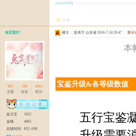
回复
兔宝莲灯°
楼主
|
发表于 山东省 2016-7-24 20:47
|
显示
本帖
十
宝鉴升级&各等级数值
507
103
4313
主题
好友
积分
五行宝鉴凝聚
金元宝
1822
二
金钱
4065
在线时间
832 小时
升级需要消