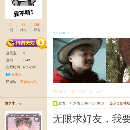
12
83
2364
主题
好友
积分
金元宝
8
金钱
1249
在线时间
485 小时
发消息
IP属地：
归属地未知
回复
支持
反对
懒李李．ャ
发表于 广东省 2016-7-28 18:29
|
显示全部楼
无限求好友，我要