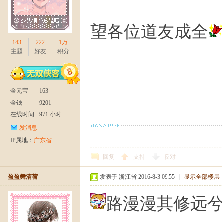
望各位道友成全
143
222
1万
主题
好友
积分
金元宝
163
金钱
9201
在线时间
971 小时
发消息
IP属地：
广东省
回复
支持
反对
盈盈舞清荷
发表于 浙江省 2016-8-3 09:55
|
显示全部楼层
路漫漫其修远兮