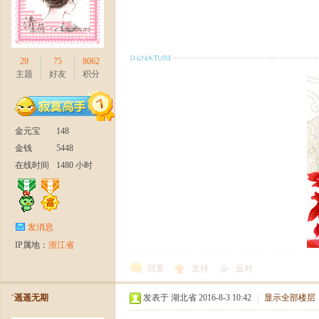
29
75
8062
主题
好友
积分
金元宝
148
金钱
5448
在线时间
1480 小时
发消息
IP属地：
浙江省
回复
支持
反对
¨遥遥无期
发表于 湖北省 2016-8-3 10:42
|
显示全部楼层