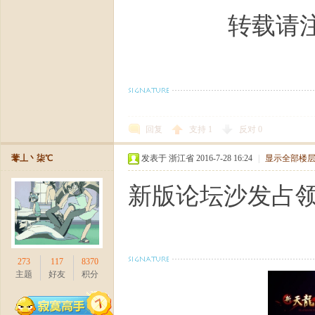
转载请
回复
支持
1
反对
0
蕶丄丶柒℃
发表于 浙江省 2016-7-28 16:24
|
显示全部楼
新版论坛沙发占
273
117
8370
主题
好友
积分