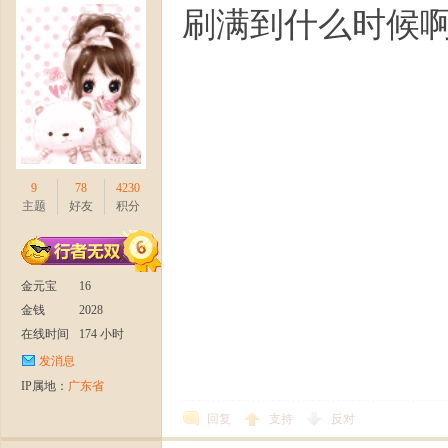
刷满到什么时候
9
78
4230
主题
好友
积分
金元宝
16
金钱
2028
在线时间
174 小时
发消息
IP属地：
广东省
回复
支持
反对