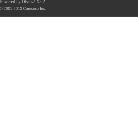
Powered by
Discuz!
X3.2
© 2001-2013
Comsenz Inc.