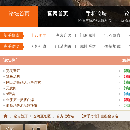
论坛首页
官网首页
手机论坛
论
论坛与畅游+无缝对接！
玩论
新手指南
十八周年
快速升级
门派属性
宝石镶嵌
高手进阶
天外江湖
门派进阶
属性系数
修炼加成
论坛热门
稿
完美避开
【稿
算极品吗
【稿
刚出炉极品大八星血衣
【稿
无意间
【稿
9星诶
【稿
全服第一灵霄白泽
【稿
血条消失术后续项链
【稿
论坛首页
交流互动区
官方记者站
【新手指南】宝鉴全攻略