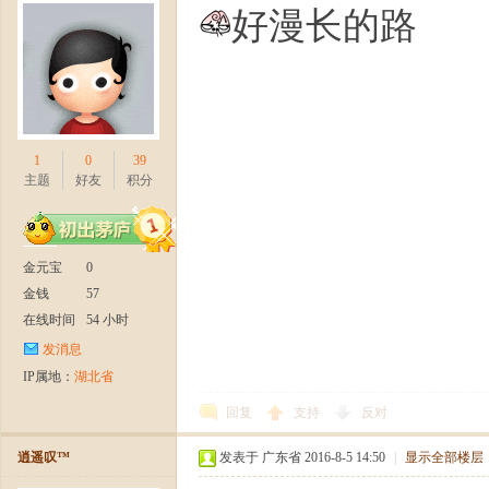
好漫长的路
1
0
39
主题
好友
积分
金元宝
0
金钱
57
在线时间
54 小时
发消息
IP属地：
湖北省
回复
支持
反对
逍遥叹™
发表于 广东省 2016-8-5 14:50
|
显示全部楼层