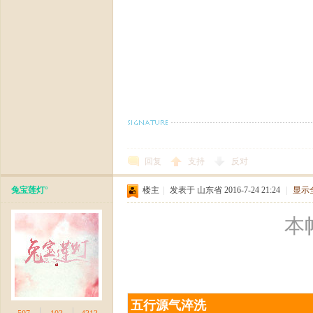
回复
支持
反对
兔宝莲灯°
楼主
|
发表于 山东省 2016-7-24 21:24
|
显示
本帖
五行源气淬洗