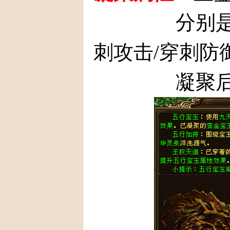
分别是【属
刺攻击/穿刺防
官
凝聚后界
方