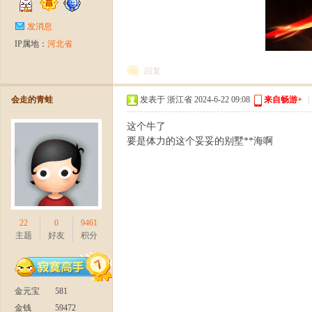
发消息
IP属地：
河北省
官
回复
会走的青蛙
发表于 浙江省 2024-6-22 09:08
来自畅游+
|
这个牛了
要是体力的这个妥妥的别墅**海啊
方
22
0
9461
主题
好友
积分
金元宝
581
金钱
59472