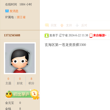
在线时间
1884 小时
论
发消息
IP属地：
浙江省
回复
支持
反对
13732565688
发表于 辽宁省 2024-6-22 11:38
来自畅游+
|
玄海区第一苍龙资质裸3300
坛-
0
0
8
主题
好友
积分
金元宝
0
【
金钱
8