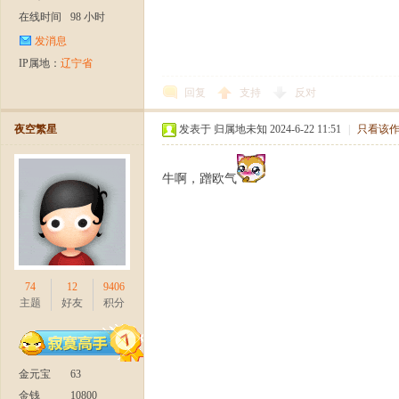
在线时间
98 小时
发消息
IP属地：
辽宁省
回复
支持
反对
夜空繁星
发表于 归属地未知 2024-6-22 11:51
|
只看该
十
牛啊，蹭欧气
74
12
9406
主题
好友
积分
二
金元宝
63
金钱
10800