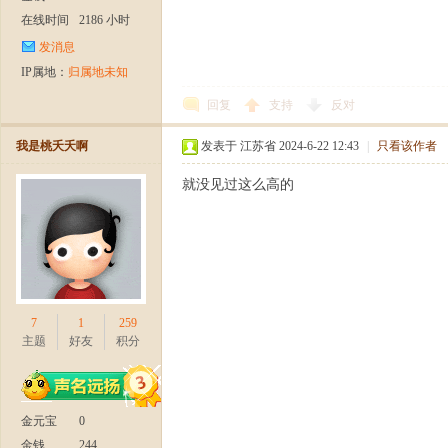
在线时间
2186 小时
发消息
IP属地：
归属地未知
回复
支持
反对
我是桃夭夭啊
发表于 江苏省 2024-6-22 12:43
|
只看该作者
周
就没见过这么高的
7
1
259
主题
好友
积分
年
金元宝
0
金钱
244