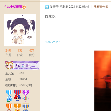
╯从小就很萌
发表于 河北省 2024-6-22 08:49
|
只看该作者
好家伙
部
2493
352
6万
主题
好友
积分
金元宝
618
金钱
36954
》
在线时间
6587 小时