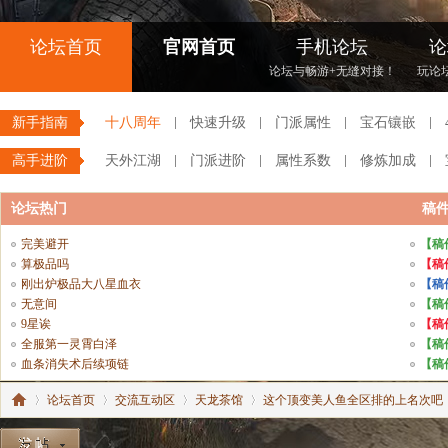
论坛首页
官网首页
手机论坛
论
论坛与畅游+无缝对接！
玩论
新手指南
十八周年
快速升级
门派属性
宝石镶嵌
高手进阶
天外江湖
门派进阶
属性系数
修炼加成
论坛热门
稿
完美避开
【稿
算极品吗
【稿
刚出炉极品大八星血衣
【稿
无意间
【稿
9星诶
【稿
全服第一灵霄白泽
【稿
血条消失术后续项链
【稿
论坛首页
交流互动区
天龙茶馆
这个顶变美人鱼全区排的上名次吧