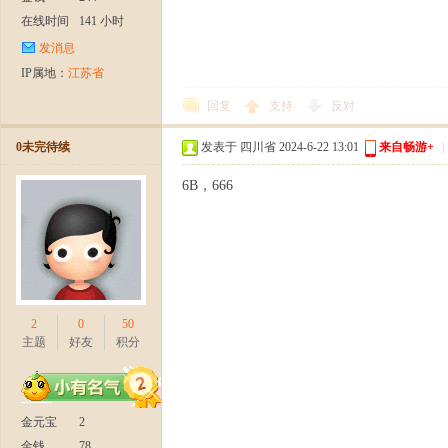
在线时间
141 小时
发消息
IP属地：
江苏省
】
回复
支持
反对
0未完待续
发表于 四川省 2024-6-22 13:01
来自畅游+
|
6B，666
今
2
0
50
主题
好友
积分
金元宝
2
金钱
78