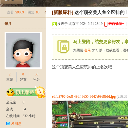
《
»
›
›
›
[新版爆料]
这个顶变美人鱼全区排的
查看:
99009
|
回复:
83
焰月
发表于 北京市 2024-6-21 23:19
来自畅游+
|
马上登陆，结交更多好友，
您需要
登录
才可以下载或查看，没
这个顶变美人鱼应该排的上名次吧
新
2
0
36
主题
好友
积分
edfd3796-0ec8-48df-9655-9047e0868bbf.jpg
(256.6
金元宝
0
金钱
34
在线时间
332 小时
发消息
天