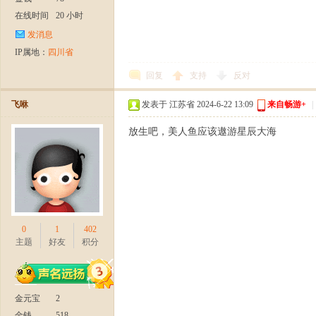
在线时间
20 小时
发消息
日
IP属地：
四川省
回复
支持
反对
飞咻
发表于 江苏省 2024-6-22 13:09
来自畅游+
|
放生吧，美人鱼应该遨游星辰大海
火
0
1
402
主题
好友
积分
金元宝
2
金钱
518