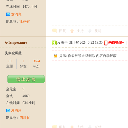
爆
在线时间
1470 小时
发消息
IP属地：
江苏省
回复
支持
反对
かTemperature
发表于 四川省 2024-6-22 13:35
来自畅游+
|
头像被屏蔽
提示:
作者被禁止或删除 内容自动屏蔽
公
10
1
3624
主题
好友
积分
金元宝
9
金钱
4069
在线时间
934 小时
发消息
测
IP属地：
四川省
回复
支持
反对