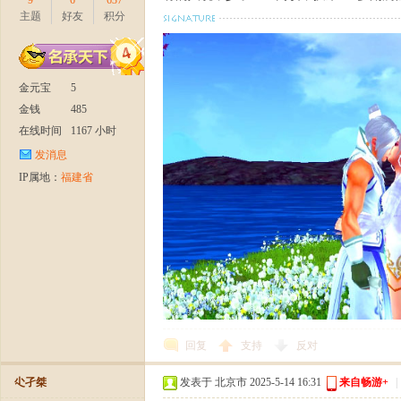
9
6
637
主题
好友
积分
官
金元宝
5
金钱
485
在线时间
1167 小时
发消息
IP属地：
福建省
方
回复
支持
反对
尐孑桀
发表于 北京市 2025-5-14 16:31
来自畅游+
|