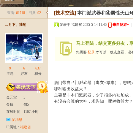
《
»
›
›
›
[技术交流]
本门派武器和④属性天山
查看:
61718
|
回复:
92
灬月下、独酌
发表于 福建省 2025-5-14 11:46
来自畅游+
|
马上登陆，结交更多好友，
您需要
登录
才可以下载或查看，没
9
6
637
新
主题
好友
积分
唐门带自己门派武器（毒玄+减毒），想转
哪种输出收益大？
主要是非本门派武器，少了很多内功加成，
金元宝
5
有没有会算的大神，求告知，哪种收益大？
金钱
485
在线时间
1167 小时
发消息
IP属地：
福建省
天