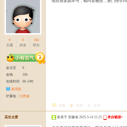
现在很多副本号，都内攻秘技，唐门绝学内
0
0
104
周
主题
好友
积分
金元宝
0
金钱
104
在线时间
68 小时
发消息
IP属地：
江西省
年
回复
支持
反对
茈生太爱
发表于 安徽省 2025-5-14 21:25
来自畅游+
|