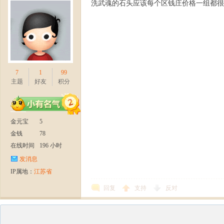
洗武魂的石头应该每个区钱庄价格一组都很
7
1
99
主题
好友
积分
金元宝
5
金钱
78
在线时间
196 小时
发消息
IP属地：
江苏省
回复
支持
反对