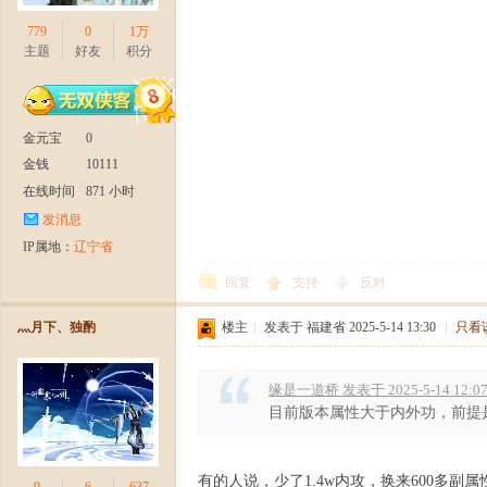
779
0
1万
主题
好友
积分
金元宝
0
部
金钱
10111
在线时间
871 小时
发消息
IP属地：
辽宁省
回复
支持
反对
灬月下、独酌
楼主
|
发表于 福建省 2025-5-14 13:30
|
只看
》
缘是一道桥 发表于 2025-5-14 12:0
目前版本属性大于内外功，前提
有的人说，少了1.4w内攻，换来600多