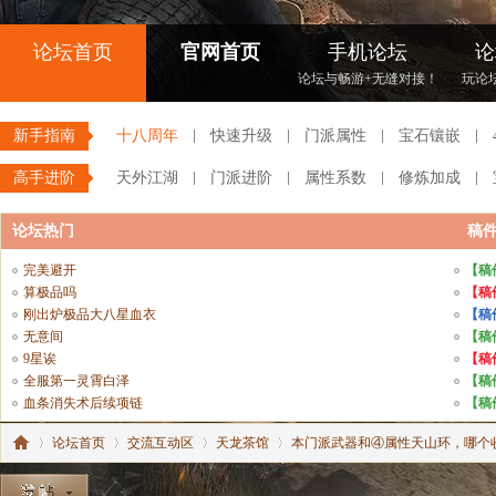
论坛首页
官网首页
手机论坛
论
论坛与畅游+无缝对接！
玩论
新手指南
十八周年
快速升级
门派属性
宝石镶嵌
高手进阶
天外江湖
门派进阶
属性系数
修炼加成
论坛热门
稿
完美避开
【稿
算极品吗
【稿
刚出炉极品大八星血衣
【稿
无意间
【稿
9星诶
【稿
全服第一灵霄白泽
【稿
血条消失术后续项链
【稿
论坛首页
交流互动区
天龙茶馆
本门派武器和④属性天山环，哪个收益