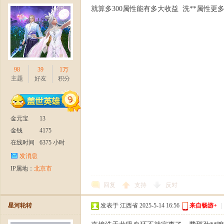
就算多300属性能有多大收益 洗**属性
论
98
39
1万
主题
好友
积分
金元宝
13
坛-
金钱
4175
在线时间
6375 小时
发消息
IP属地：
北京市
回复
支持
反对
星河轮转
发表于 江西省 2025-5-14 16:56
来自畅游+
|
【