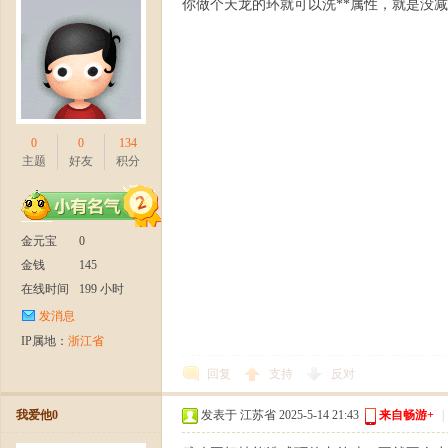
你做个天龙的环就可以洗**属性，就是没
日
0
0
134
主题
好友
积分
金元宝
0
火
金钱
145
在线时间
199 小时
发消息
IP属地：
浙江省
回复
支持
反对
我爱他0
发表于 江苏省 2025-5-14 21:43
来自畅游+
|