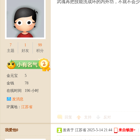
爆
武魂再把技能洗成环的内外功，不就不会少
7
1
99
主题
好友
积分
公
金元宝
5
金钱
78
在线时间
196 小时
发消息
IP属地：
江苏省
回复
支持
反对
测
我爱他0
发表于 江苏省 2025-5-14 21:44
来自畅游+
|