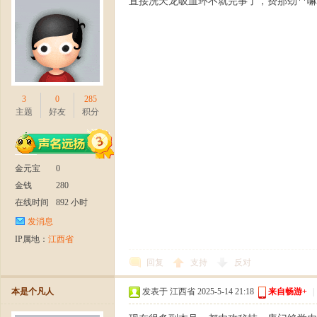
直接洗天龙吸血环不就完事了，费那劲**
3
0
285
主题
好友
积分
十
金元宝
0
金钱
280
在线时间
892 小时
发消息
IP属地：
江西省
回复
支持
反对
二
本是个凡人
发表于 江西省 2025-5-14 21:18
来自畅游+
|