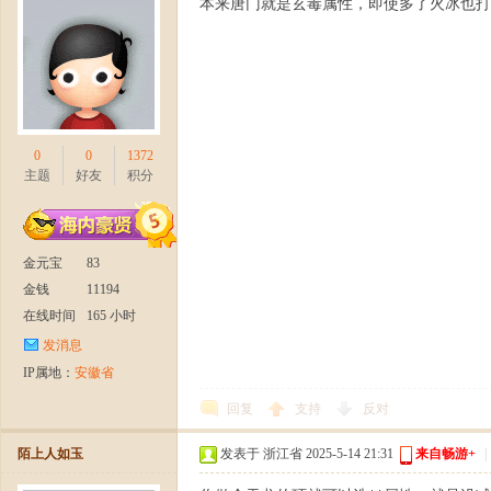
本来唐门就是玄毒属性，即使多了火冰也打
】
0
0
1372
主题
好友
积分
金元宝
83
金钱
11194
在线时间
165 小时
今
发消息
IP属地：
安徽省
回复
支持
反对
陌上人如玉
发表于 浙江省 2025-5-14 21:31
来自畅游+
|