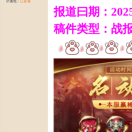
IP属地：
江苏省
报道曰期：2025.
稿件类型：战
龙
八