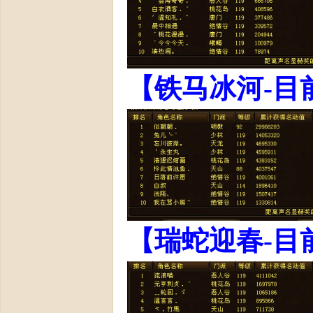
【铁马冰河-目
【瑞蛇迎春-目