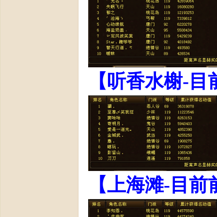
爆
【听香水榭-目
公
【上海滩-目前
测