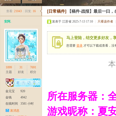
《
»
›
›
›
[日常稿件]
【稿件·战报】最后一曰，
查看:
21043
|
回复:
16
安阿.
发表于 江苏省 2025-7-13 17:10
|
只看该作者
|
马上登陆，结交更多好友，
您需要
登录
才可以下载或查看，没
新
本
1099
31
7691
主题
好友
积分
金元宝
920
所在服务器：全
金钱
4942
在线时间
3581 小时
游戏昵称：夏安
发消息
天