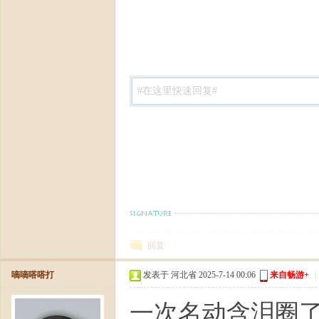
回复
嘀嘀嗒嗒打
发表于 河北省 2025-7-14 00:06
来自畅游+
|
一次名动含泪圈