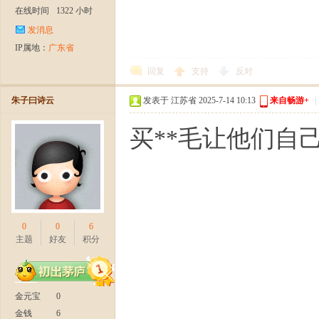
在线时间
1322 小时
发消息
IP属地：
广东省
回复
支持
反对
朱子曰诗云
发表于 江苏省 2025-7-14 10:13
来自畅游+
|
买**毛让他们自
0
0
6
主题
好友
积分
金元宝
0
金钱
6