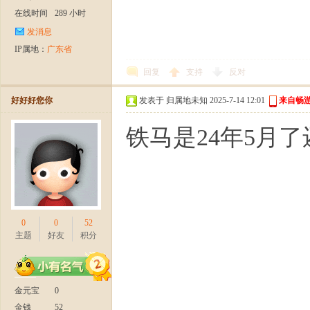
在线时间
289 小时
发消息
IP属地：
广东省
回复
支持
反对
好好好您你
发表于 归属地未知 2025-7-14 12:01
来自畅游
铁马是24年5月
0
0
52
主题
好友
积分
金元宝
0
金钱
52