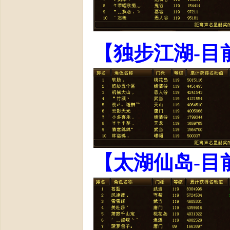
【独步江湖-目
【太湖仙岛-目