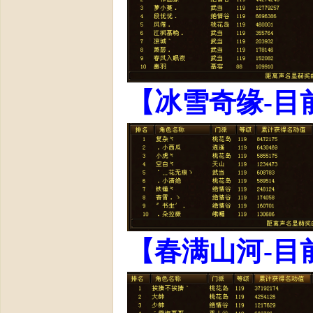
【冰雪奇缘-目
【春满山河-目