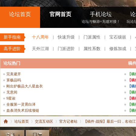
论坛首页
官网首页
手机论坛
论
论坛与畅游+无缝对接！
玩论
新手指南
十八周年
快速升级
门派属性
宝石镶嵌
高手进阶
天外江湖
门派进阶
属性系数
修炼加成
论坛热门
稿
完美避开
【稿
算极品吗
【稿
刚出炉极品大八星血衣
【稿
无意间
【稿
9星诶
【稿
全服第一灵霄白泽
【稿
血条消失术后续项链
【稿
论坛首页
交流互动区
官方记者站
【稿件·战报】最后一曰，名动江