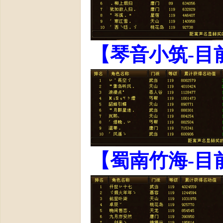
【琴音小筑-目
【蜀南竹海-目