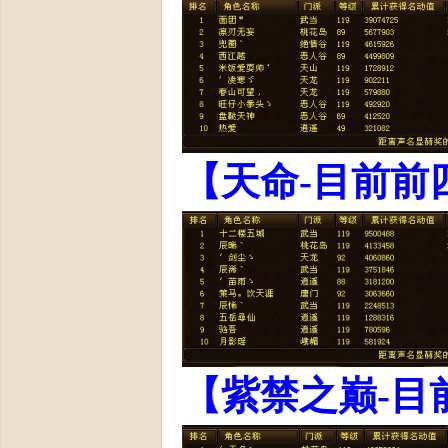
日
【天命-目前前
火
【紫禁之巅-目