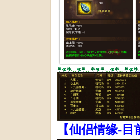
】
今
【仙侣情缘-目