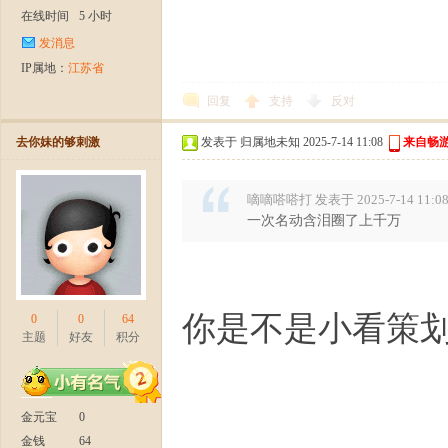
在线时间
5 小时
发消息
IP属地：
江苏省
回复
支持
反对
去你妹的够刺激
发表于 归属地未知 2025-7-14 11:08
来自畅游
嘀嘀嗒嗒打 发表于 2025-7-14 11:0
一次名动含泪圈了上千万
你是不是小看策
0
0
64
主题
好友
积分
金元宝
0
金钱
64