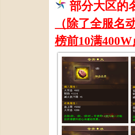
部分大区的
（除了全服名
榜前10满40
周
年