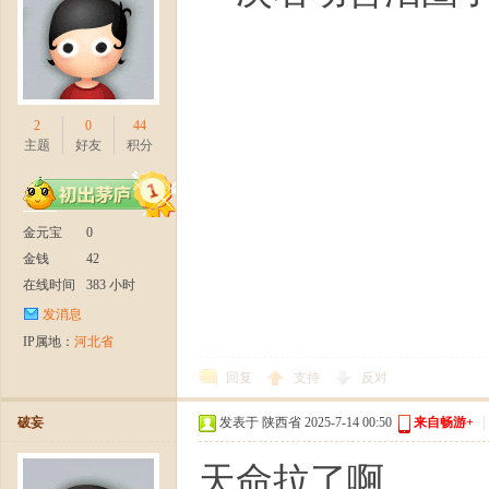
2
0
44
主题
好友
积分
金元宝
0
金钱
42
在线时间
383 小时
发消息
IP属地：
河北省
回复
支持
反对
破妄
发表于 陕西省 2025-7-14 00:50
来自畅游+
|
天命拉了啊