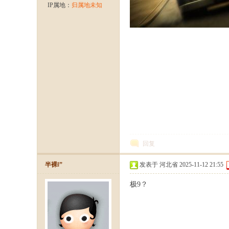
IP属地：
归属地未知
龙
回复
半裸‖”
发表于 河北省 2025-11-12 21:55
极9？
八