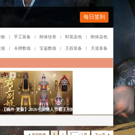
每日签到
经验
手工装备
附体珍兽
时装染色
附体染色
数值
令牌数值
宝鉴数值
王权装备
天道装备
1
2
3
4
5
【稿件·更新】2026七夕情人节霸王别姬
主题
返回列表
1
2
/ 2 页
下一页