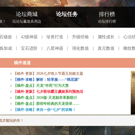
论坛商城
论坛任务
排行榜
接！
玩论坛赢道具周边
论坛排行榜
石镶嵌
42级神器
珍兽打造
升级经验
属性成长
心法
炼加成
宝石进阶
八星神器
强化数值
真元数值
雕纹
稿件速递
【稿件·更新】2026七夕情人节霸王别姬主题
【稿件·攻略】解析：轻享服——“桃花源”
【稿件·盘点】天龙“作死”行为大赏
【稿件·更新】七夕联动霸王虞姬系列预热活
【稿件·盘点】2026版·天龙副本革新统计
【稿件·盘点】那些年经典的天龙语录……
【稿件·攻略】来自一份“七夕”的攻略！
戏才能玩的吊！