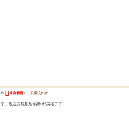
35
来自畅游+
|
只看该作者
了，现在卖屁股给畅游 都买楼子了