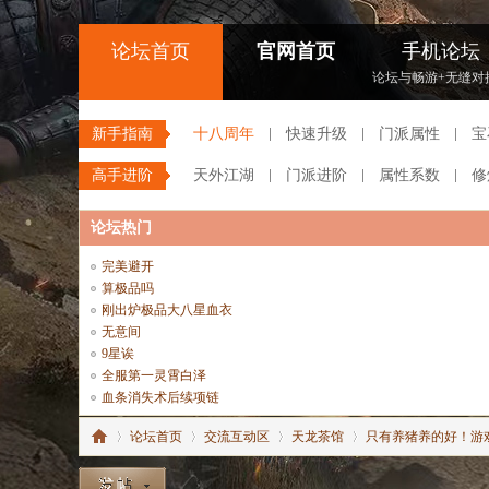
论坛首页
官网首页
手机论坛
论坛与畅游+无缝对
新手指南
十八周年
快速升级
门派属性
宝
高手进阶
天外江湖
门派进阶
属性系数
修
论坛热门
完美避开
算极品吗
刚出炉极品大八星血衣
无意间
9星诶
全服第一灵霄白泽
血条消失术后续项链
论坛首页
交流互动区
天龙茶馆
只有养猪养的好！游