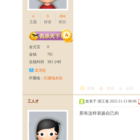
4
0
804
主题
好友
积分
官
金元宝
0
金钱
791
在线时间
383 小时
发消息
IP属地：
归属地未知
回复
支持
反对
方
工人才
发表于 浙江省 2025-11-13 06:06
那有这样表扬自己的