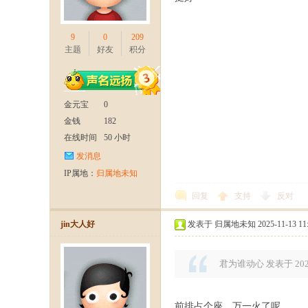
9
0
209
主题
好友
积分
金元宝
0
金钱
182
十
在线时间
50 小时
发消息
IP属地：
归属地未知
回复
支持
反对
jin大人好
发表于 归属地未知 2025-11-13 11:
君为谁动心 发表于 2025-1
二
前排占个座，万一火了呢