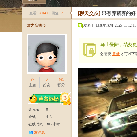
《
»
›
›
›
[聊天交友]
只有养猪养的好
查看:
28040
|
回复:
29
君为谁动心
发表于 归属地未知 2025-11-12 16:
马上登陆，结交更
您需要
登录
才可以下
新
37
0
461
主题
好友
积分
金元宝
0
金钱
413
在线时间
305 小时
发消息
天