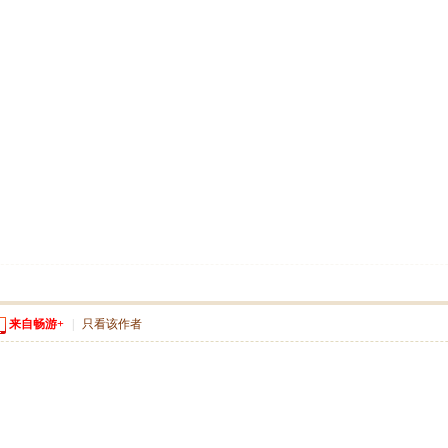
来自畅游+
|
只看该作者