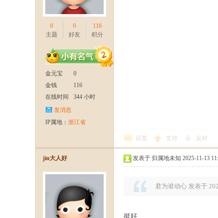
论
0
0
116
主题
好友
积分
金元宝
0
金钱
116
在线时间
344 小时
发消息
坛-
IP属地：
浙江省
回复
支持
反对
jin大人好
发表于 归属地未知 2025-11-13 11:
君为谁动心 发表于 2025-1
【
挺好