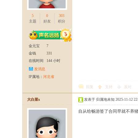
5
0
303
主题
好友
积分
部
金元宝
7
金钱
331
在线时间
144 小时
发消息
IP属地：
河北省
回复
支持
反对
大白菜x
发表于 归属地未知 2025-11-12 22:
》
自从给畅游签了合同早就不养猪