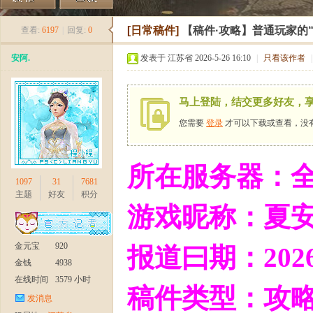
《
»
›
›
›
[日常稿件]
【稿件·攻略】普通玩家的
查看:
6197
|
回复:
0
安阿.
发表于 江苏省 2026-5-26 16:10
|
只看该作者
|
马上登陆，结交更多好友，
您需要
登录
才可以下载或查看，没
新
所在服务器：全
1097
31
7681
主题
好友
积分
游戏昵称：夏安
金元宝
920
报道曰期：2026.
金钱
4938
在线时间
3579 小时
稿件类型：攻
发消息
天