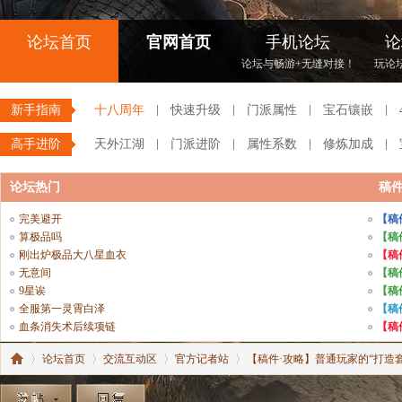
论坛首页
官网首页
手机论坛
论
论坛与畅游+无缝对接！
玩论
新手指南
十八周年
快速升级
门派属性
宝石镶嵌
高手进阶
天外江湖
门派进阶
属性系数
修炼加成
论坛热门
稿
完美避开
【稿
算极品吗
【稿
刚出炉极品大八星血衣
【稿
无意间
【稿
9星诶
【稿
全服第一灵霄白泽
【稿
血条消失术后续项链
【稿
论坛首页
交流互动区
官方记者站
【稿件·攻略】普通玩家的“打造套餐”