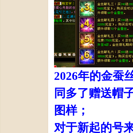
官
2026年的金
方
同多了赠送帽
图样；
对于新起的号