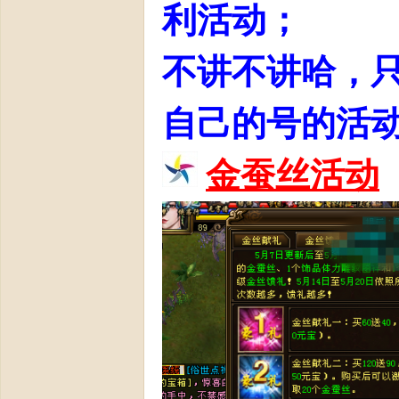
利活动；
不讲不讲哈，
自己的号的活
部
金蚕丝活动
》