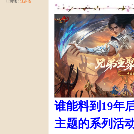
IP属地：
江苏省
龙
谁能料到19年
八
主题的系列活