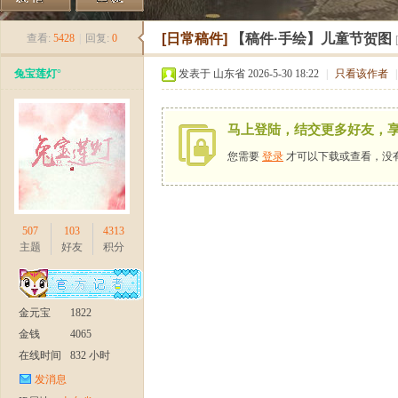
《
»
›
›
›
[日常稿件]
【稿件·手绘】儿童节贺图
查看:
5428
|
回复:
0
兔宝莲灯°
发表于 山东省 2026-5-30 18:22
|
只看该作者
|
马上登陆，结交更多好友，
您需要
登录
才可以下载或查看，没
新
507
103
4313
主题
好友
积分
金元宝
1822
金钱
4065
在线时间
832 小时
发消息
天