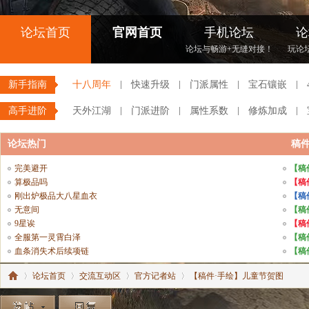
论坛首页
官网首页
手机论坛
论
论坛与畅游+无缝对接！
玩论
新手指南
十八周年
快速升级
门派属性
宝石镶嵌
高手进阶
天外江湖
门派进阶
属性系数
修炼加成
论坛热门
稿
完美避开
【稿
算极品吗
【稿
刚出炉极品大八星血衣
【稿
无意间
【稿
9星诶
【稿
全服第一灵霄白泽
【稿
血条消失术后续项链
【稿
论坛首页
交流互动区
官方记者站
【稿件·手绘】儿童节贺图