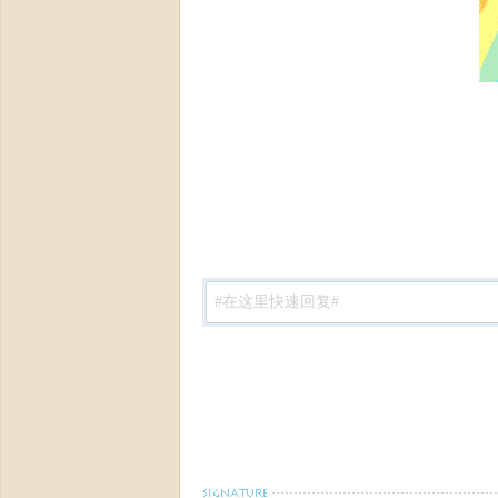
论
坛-
【